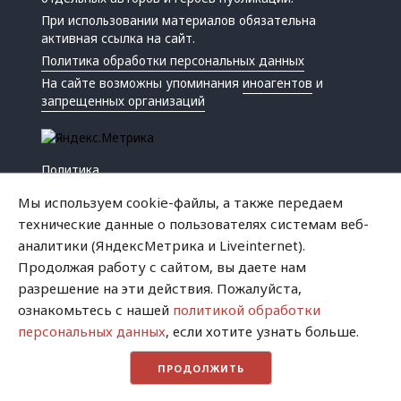
При использовании материалов обязательна
активная ссылка на сайт.
Политика обработки персональных данных
На сайте возможны упоминания
иноагентов
и
запрещенных организаций
Политика
Экономика
Мы используем cookie-файлы, а также передаем
Жизнь
технические данные о пользователях системам веб-
Происшествия
аналитики (ЯндексМетрика и Liveinternet).
Культура
Продолжая работу с сайтом, вы даете нам
Республика
разрешение на эти действия. Пожалуйста,
Криминал
ознакомьтесь с нашей
политикой обработки
Успех
персональных данных
, если хотите узнать больше.
Хватит это терпеть
ПРОДОЛЖИТЬ
Город