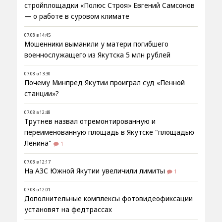
стройплощадки «Полюс Строя» Евгений Самсонов
— о работе в суровом климате
07.08 в 14:45
Мошенники выманили у матери погибшего
военнослужащего из Якутска 5 млн рублей
07.08 в 13:30
Почему Минпред Якутии проиграл суд «Пенной
станции»?
07.08 в 12:48
Трутнев назвал отремонтированную и
переименованную площадь в Якутске "площадью
Ленина"
1
07.08 в 12:17
На АЗС Южной Якутии увеличили лимиты
1
07.08 в 12:01
Дополнительные комплексы фотовидеофиксации
установят на федтрассах