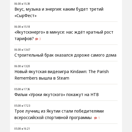
06.08 в 15:39
Вкус, музыка и энергия: каким будет третий
«СырФест»
06.08 в 15:18
«Якутскэнерго» в минусе: нас ждёт кратный рост
тарифов?
3
06.08 в 13:47
Строительный брак оказался дороже самого дома
06.08 в 13:20
Новый якутская видеоигра Kindawn: The Parish
Remembers вышла в Steam
05.08 в 17:36
Фильм «Уроки якутского» покажут на НТВ
05.08 в 17:23
Трое лучниц из Якутии стали победителями
всероссийской спортивной программы
1
05.08 в 16:21