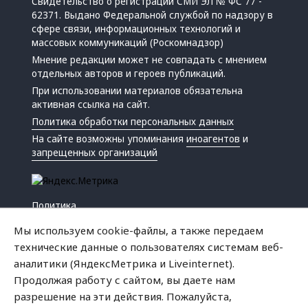
Свидетельство о регистрации СМИ ЭЛ № ФС 77 -
62371. Выдано Федеральной службой по надзору в
сфере связи, информационных технологий и
массовых коммуникаций (Роскомнадзор)
Мнение редакции может не совпадать с мнением
отдельных авторов и героев публикаций.
При использовании материалов обязательна
активная ссылка на сайт.
Политика обработки персональных данных
На сайте возможны упоминания
иноагентов
и
запрещенных организаций
Политика
Экономика
Мы используем cookie-файлы, а также передаем
Жизнь
технические данные о пользователях системам веб-
Происшествия
аналитики (ЯндексМетрика и Liveinternet).
Культура
Продолжая работу с сайтом, вы даете нам
Республика
разрешение на эти действия. Пожалуйста,