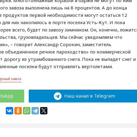
ирки. Многотоннажные корабли и баржи не могут по ним
ого завоза выполнена лишь на 8 процентов. А до конца
Без продуктов первой необходимости могут остаться 12
 для них накопилось в порте поселка Усть-Кут. И пока
орее всего, будет по завозу зимником. Он, конечно, ложитс
ельства, грузовладельцев. Мы сейчас уведомляем что
ник», – говорит Александр Сорокин, заместитель
ое объединенное речное пароходство» по коммерческой
 дорогу из утрамбованного снега. Пока не выпадет снег и
аленные поселки будут отправлять вертолетами.
ерный завоз
atsApp
Наш канал в Telegram