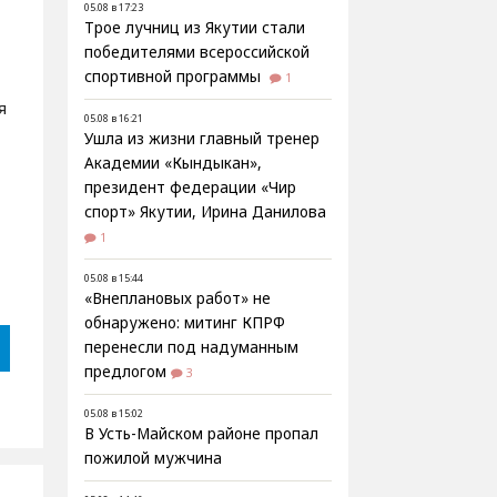
05.08 в 17:23
Трое лучниц из Якутии стали
победителями всероссийской
спортивной программы
1
я
05.08 в 16:21
Ушла из жизни главный тренер
Академии «Кындыкан»,
президент федерации «Чир
спорт» Якутии, Ирина Данилова
1
05.08 в 15:44
«Внеплановых работ» не
обнаружено: митинг КПРФ
перенесли под надуманным
предлогом
3
05.08 в 15:02
В Усть-Майском районе пропал
пожилой мужчина