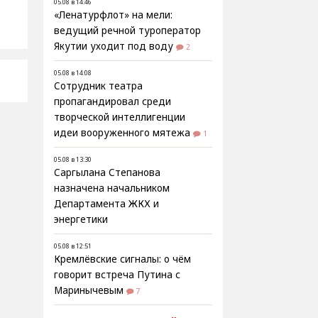
05.08 в 14:46
«Ленатурфлот» на мели:
ведущий речной туроператор
Якутии уходит под воду
2
05.08 в 14:08
Сотрудник театра
пропагандировал среди
творческой интеллигенции
идеи вооруженного мятежа
1
05.08 в 13:30
Саргылана Степанова
назначена начальником
Департамента ЖКХ и
энергетики
05.08 в 12:51
Кремлёвские сигналы: о чём
говорит встреча Путина с
Маринычевым
7