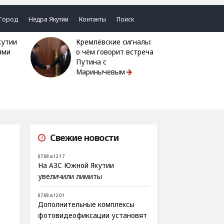
Город
Недра Якутии
Контакты
Поиск
Кремлёвские сигналы:
ями
о чём говорит встреча
Путина с
Маринычевым
Свежие новости
07.08 в 12:17
На АЗС Южной Якутии
увеличили лимиты
07.08 в 12:01
Дополнительные комплексы
фотовидеофиксации установят