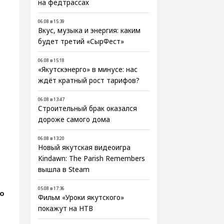
на федтрассах
06.08 в 15:39
Вкус, музыка и энергия: каким
будет третий «СырФест»
06.08 в 15:18
«Якутскэнерго» в минусе: нас
ждёт кратный рост тарифов?
06.08 в 13:47
Строительный брак оказался
дороже самого дома
06.08 в 13:20
Новый якутская видеоигра
Kindawn: The Parish Remembers
вышла в Steam
05.08 в 17:36
о
Фильм «Уроки якутского»
покажут на НТВ