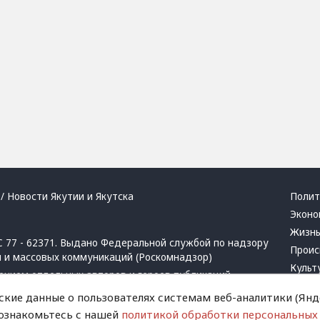
/ Новости Якутии и Якутска
Полит
Эконо
Жизн
 77 - 62371. Выдано Федеральной службой по надзору
Проис
й и массовых коммуникаций (Роскомнадзор)
Культ
ением отдельных авторов и героев публикаций.
Респу
 активная ссылка на сайт.
ские данные о пользователях системам веб-аналитики (Янде
Крим
 ознакомьтесь с нашей
политикой обработки персональных