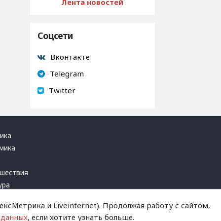
Лента новостей
Соцсети
Вконтакте
Telegram
Twitter
ика
мика
ь
шествия
ура
блика
ксМетрика и Liveinternet). Продолжая работу с сайтом,
инал
 данных
, если хотите узнать больше.