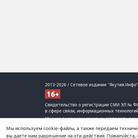
2013-2026 / Сетевое издание "Якутия.Инфо"
Свидетельство о регистрации СМИ ЭЛ № ФС
в сфере связи, информационных технологи
Мнение редакции может не совпадать с мн
При использовании материалов обязательна
Мы используем cookie-файлы, а также передаем техниче
Политика обработки персональных данных
вы даете нам разрешение на эти действия. Пожалуйста,