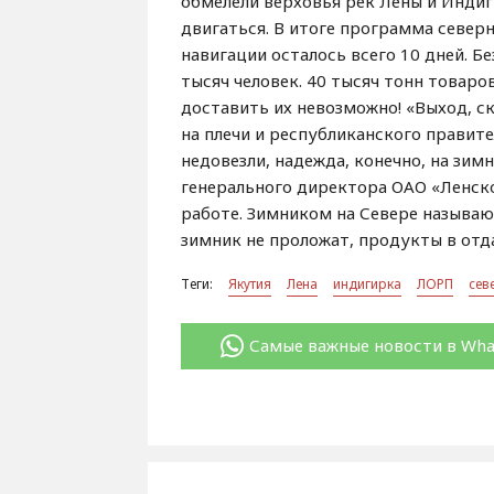
обмелели верховья рек Лены и Индиг
двигаться. В итоге программа северн
навигации осталось всего 10 дней. 
тысяч человек. 40 тысяч тонн товаров
доставить их невозможно! «Выход, ск
на плечи и республиканского правит
недовезли, надежда, конечно, на зим
генерального директора ОАО «Ленск
работе. Зимником на Севере называют
зимник не проложат, продукты в отд
Теги:
Якутия
Лена
индигирка
ЛОРП
сев
Самые важные новости в Wh