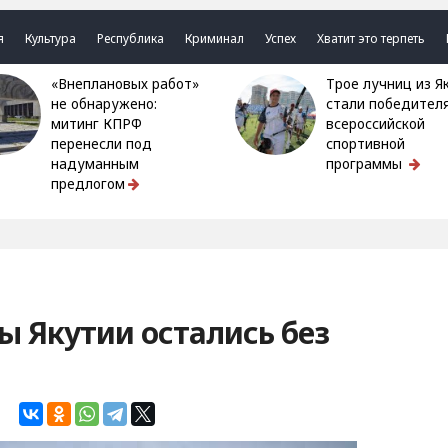
я
Культура
Республика
Криминал
Успех
Хватит это терпеть
«Внеплановых работ»
Трое лучниц из Якутии
не обнаружено:
стали победител
митинг КПРФ
всероссийской
перенесли под
спортивной
надуманным
программы
предлогом
 Якутии остались без