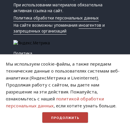
При использовании материалов обязательна
активная ссылка на сайт.
Политика обработки персональных данных
На сайте возможны упоминания
иноагентов
и
запрещенных организаций
Политика
Экономика
Мы используем cookie-файлы, а также передаем
Жизнь
технические данные о пользователях системам веб-
Происшествия
аналитики (ЯндексМетрика и Liveinternet).
Культура
Продолжая работу с сайтом, вы даете нам
Республика
разрешение на эти действия. Пожалуйста,
Криминал
ознакомьтесь с нашей
политикой обработки
Успех
персональных данных
, если хотите узнать больше.
Хватит это терпеть
ПРОДОЛЖИТЬ
Город