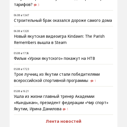
тарифов?
3
06.08 в 13:47
Строительный брак оказался дороже самого дома
06.08 в 13:20
Новый якутская видеоигра Kindawn: The Parish
Remembers вышла в Steam
05.08 в 17:36
Фильм «Уроки якутского» покажут на НТВ
05.08 в 17:23
Трое лучниц из Якутии стали победителями
всероссийской спортивной программы
1
05.08 в 16:21
Ушла из жизни главный тренер Академии
«Кындыкан», президент федерации «Чир спорт»
Якутии, Ирина Данилова
1
Лента новостей