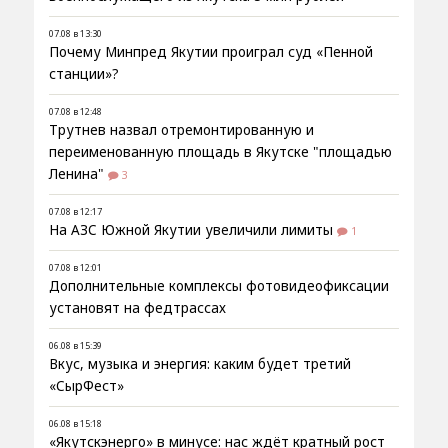
07.08 в 13:30
Почему Минпред Якутии проиграл суд «Пенной
станции»?
07.08 в 12:48
Трутнев назвал отремонтированную и
переименованную площадь в Якутске "площадью
Ленина"
3
07.08 в 12:17
На АЗС Южной Якутии увеличили лимиты
1
07.08 в 12:01
Дополнительные комплексы фотовидеофиксации
установят на федтрассах
06.08 в 15:39
Вкус, музыка и энергия: каким будет третий
«СырФест»
06.08 в 15:18
«Якутскэнерго» в минусе: нас ждёт кратный рост