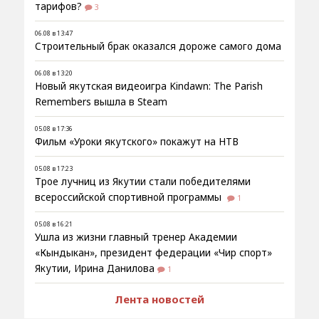
тарифов?
3
06.08 в 13:47
Строительный брак оказался дороже самого дома
06.08 в 13:20
Новый якутская видеоигра Kindawn: The Parish
Remembers вышла в Steam
05.08 в 17:36
Фильм «Уроки якутского» покажут на НТВ
05.08 в 17:23
Трое лучниц из Якутии стали победителями
всероссийской спортивной программы
1
05.08 в 16:21
Ушла из жизни главный тренер Академии
«Кындыкан», президент федерации «Чир спорт»
Якутии, Ирина Данилова
1
Лента новостей