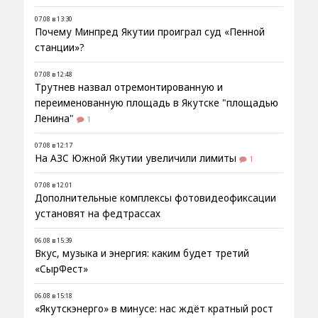
07.08 в 13:30
Почему Минпред Якутии проиграл суд «Пенной
станции»?
07.08 в 12:48
Трутнев назвал отремонтированную и
переименованную площадь в Якутске "площадью
Ленина"
1
07.08 в 12:17
На АЗС Южной Якутии увеличили лимиты
1
07.08 в 12:01
Дополнительные комплексы фотовидеофиксации
установят на федтрассах
06.08 в 15:39
Вкус, музыка и энергия: каким будет третий
«СырФест»
06.08 в 15:18
«Якутскэнерго» в минусе: нас ждёт кратный рост