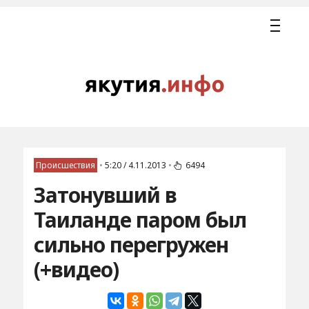
Происшествия
•
5:20 / 4.11.2013
•
6494
Затонувший в
Таиланде паром был
сильно перегружен
(+видео)