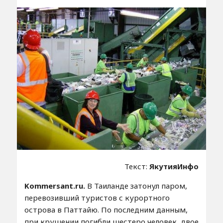
Текст:
ЯкутияИнфо
Kommersant.ru.
В Таиланде затонул паром,
перевозивший туристов с курортного
острова в Паттайю. По последним данным,
при крушении погибли шестеро человек, двое