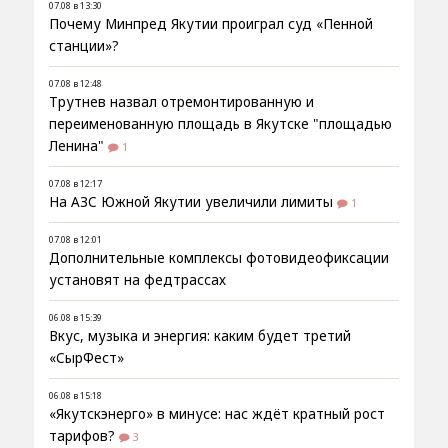
07.08 в 13:30
Почему Минпред Якутии проиграл суд «Пенной
станции»?
07.08 в 12:48
Трутнев назвал отремонтированную и
переименованную площадь в Якутске "площадью
Ленина"
1
07.08 в 12:17
На АЗС Южной Якутии увеличили лимиты
1
07.08 в 12:01
Дополнительные комплексы фотовидеофиксации
установят на федтрассах
06.08 в 15:39
Вкус, музыка и энергия: каким будет третий
«СырФест»
06.08 в 15:18
«Якутскэнерго» в минусе: нас ждёт кратный рост
тарифов?
3