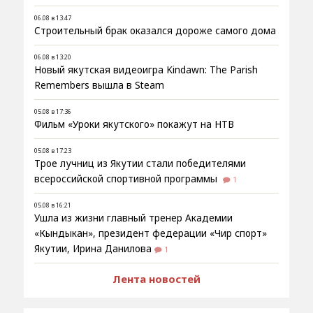
06.08 в 13:47
Строительный брак оказался дороже самого дома
06.08 в 13:20
Новый якутская видеоигра Kindawn: The Parish
Remembers вышла в Steam
05.08 в 17:36
Фильм «Уроки якутского» покажут на НТВ
05.08 в 17:23
Трое лучниц из Якутии стали победителями
всероссийской спортивной программы
1
05.08 в 16:21
Ушла из жизни главный тренер Академии
«Кындыкан», президент федерации «Чир спорт»
Якутии, Ирина Данилова
1
Лента новостей