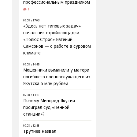
профессиональным праздником
1
07.08 в 17:03
«Здесь нет типовых задач»:
начальник стройплощадки
«Полюс Строя» Евгений
Самсонов — о работе в суровом
климате
07.08 в 14:45
Мошенники выманили у матери
погибшего военнослужащего из
Якутска 5 млн рублей
07.08 в 13:30
Почему Минпред Якутии
проиграл суд «Пенной
станции»?
07.08 в 12:48
Трутнев назвал