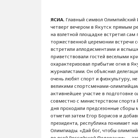
ЯСИА.
Главный символ Олимпийский И
четверг вечером в Якутск прямым р
на взлетной площадке встретил сам 
торжественной церемонии встречи со
встретили аплодисментами и вспышк
приветствовали гостей веселыми крич
охарактеризовал прибытие огня в Як
журналистами. Он объяснил делегац
очень любят спорт и физкультуру, н
великими спортсменами-олимпийцами
активнейшее участие в подготовке о
совместно с министерством спорта 
дня проходили предсезонные сборы 
отметил затем Егор Борисов и добав
президента, республика понимает на
Олимпиады. «Дай бог, чтобы олимпий
во всей Российской Федерации», – за