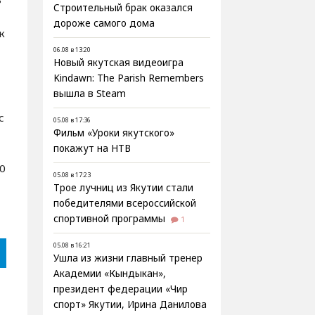
Строительный брак оказался
дороже самого дома
к
06.08 в 13:20
Новый якутская видеоигра
Kindawn: The Parish Remembers
вышла в Steam
с
05.08 в 17:36
Фильм «Уроки якутского»
покажут на НТВ
10
05.08 в 17:23
Трое лучниц из Якутии стали
победителями всероссийской
спортивной программы
1
05.08 в 16:21
Ушла из жизни главный тренер
Академии «Кындыкан»,
президент федерации «Чир
спорт» Якутии, Ирина Данилова