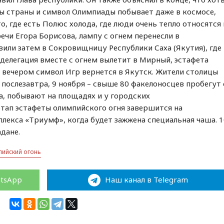
ны страны и символ Олимпиады побывает даже в космосе,
о, где есть Полюс холода, где люди очень тепло относятся 
речи Егора Борисова, лампу с огнем перенесли в
или затем в Сокровищницу Республики Саха (Якутия), где
 делегация вместе с огнем вылетит в Мирный, эстафета
а вечером символ Игр вернется в Якутск. Жители столицы
послезавтра, 9 ноября – свыше 80 факелоносцев пробегут 
а, побывают на площадях и у городских
тап эстафеты олимпийского огня завершится на
лекса «Триумф», когда будет зажжена специальная чаша. 
дане.
пийский огонь
atsApp
Наш канал в Telegram