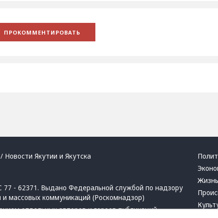
/ Новости Якутии и Якутска
Полит
Эконо
Жизн
 77 - 62371. Выдано Федеральной службой по надзору
Проис
й и массовых коммуникаций (Роскомнадзор)
Культ
ением отдельных авторов и героев публикаций.
Респу