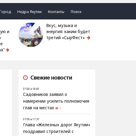
Город
Недра Якутии
Контакты
Поиск
Вкус, музыка и
ую и
энергия: каким будет
ю
третий «СырФест»
ке
а"
Свежие новости
07.08 в 18:00
Садовников заявил о
намерении усилить полномочия
глав на местах
2
07.08 в 17:37
Глава «Железных дорог Якутии»
поздравил строителей с