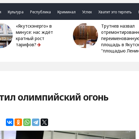
я
Культура
Республика
Криминал
Успех
Хватит это терпеть
«Якутскэнерго» в
Трутнев назвал
минусе: нас ждёт
отремонтированн
кратный рост
переименованну
тарифов?
площадь в Якутс
"площадью Ленин
етил олимпийский огонь