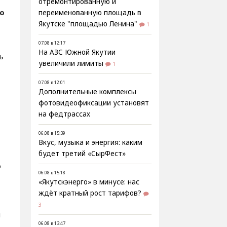
отремонтированную и
о
переименованную площадь в
Якутске "площадью Ленина"
1
07.08 в 12:17
На АЗС Южной Якутии
ь
увеличили лимиты
1
07.08 в 12:01
Дополнительные комплексы
фотовидеофиксации установят
на федтрассах
06.08 в 15:39
Вкус, музыка и энергия: каким
будет третий «СырФест»
о
06.08 в 15:18
«Якутскэнерго» в минусе: нас
ждёт кратный рост тарифов?
3
и
06.08 в 13:47
ь