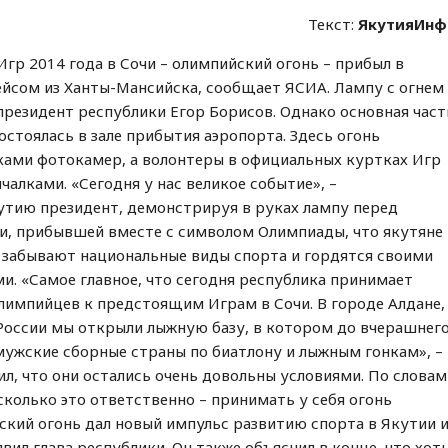
Текст:
ЯкутияИнф
гр 2014 года в Сочи – олимпийский огонь – прибыл в
ейсом из Ханты-Мансийска, сообщает ЯСИА. Лампу с огнем
президент республики Егор Борисов. Однако основная част
стоялась в зале прибытия аэропорта. Здесь огонь
ами фотокамер, а волонтеры в официальных куртках Игр
алками. «Сегодня у нас великое событие», –
утию президент, демонстрируя в руках лампу перед
ии, прибывшей вместе с символом Олимпиады, что якутяне
е забывают национальные виды спорта и гордятся своими
. «Самое главное, что сегодня республика принимает
лимпийцев к предстоящим Играм в Сочи. В городе Алдане,
России мы открыли лыжную базу, в котором до вчерашнег
мужские сборные страны по биатлону и лыжным гонкам», –
ил, что они остались очень довольны условиями. По словам
сколько это ответственно – принимать у себя огонь
ский огонь дал новый импульс развитию спорта в Якутии 
явил глава республики. Он также объяснил в конце, что хот