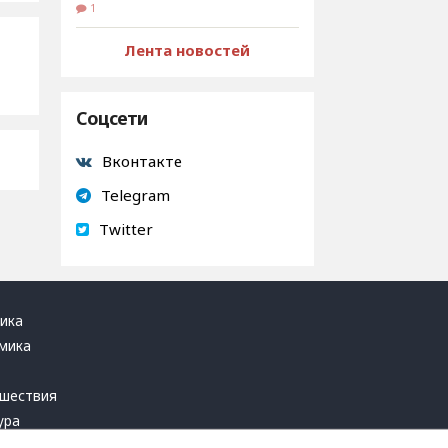
1
Лента новостей
Соцсети
Вконтакте
Telegram
Twitter
ика
мика
ь
шествия
ура
блика