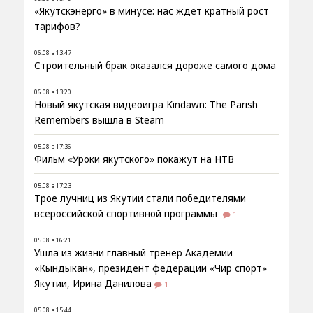
«Якутскэнерго» в минусе: нас ждёт кратный рост
тарифов?
06.08 в 13:47
Строительный брак оказался дороже самого дома
06.08 в 13:20
Новый якутская видеоигра Kindawn: The Parish
Remembers вышла в Steam
05.08 в 17:36
Фильм «Уроки якутского» покажут на НТВ
05.08 в 17:23
Трое лучниц из Якутии стали победителями
всероссийской спортивной программы
1
05.08 в 16:21
Ушла из жизни главный тренер Академии
«Кындыкан», президент федерации «Чир спорт»
Якутии, Ирина Данилова
1
05.08 в 15:44