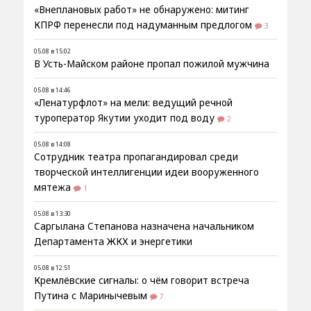
«Внеплановых работ» не обнаружено: митинг
КПРФ перенесли под надуманным предлогом
3
05.08 в 15:02
В Усть-Майском районе пропал пожилой мужчина
05.08 в 14:46
«Ленатурфлот» на мели: ведущий речной
туроператор Якутии уходит под воду
2
05.08 в 14:08
Сотрудник театра пропагандировал среди
творческой интеллигенции идеи вооруженного
мятежа
1
05.08 в 13:30
Саргылана Степанова назначена начальником
Департамента ЖКХ и энергетики
05.08 в 12:51
Кремлёвские сигналы: о чём говорит встреча
Путина с Маринычевым
7