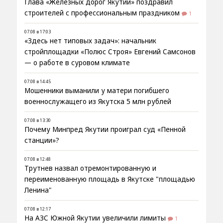
Глава «Железных дорог Якутии» поздравил
строителей с профессиональным праздником
1
07.08 в 17:03
«Здесь нет типовых задач»: начальник
стройплощадки «Полюс Строя» Евгений Самсонов
— о работе в суровом климате
07.08 в 14:45
Мошенники выманили у матери погибшего
военнослужащего из Якутска 5 млн рублей
07.08 в 13:30
Почему Минпред Якутии проиграл суд «Пенной
станции»?
07.08 в 12:48
Трутнев назвал отремонтированную и
переименованную площадь в Якутске "площадью
Ленина"
07.08 в 12:17
На АЗС Южной Якутии увеличили лимиты
1