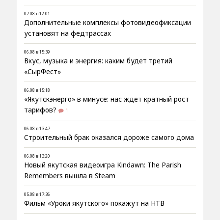
07.08 в 12:01
Дополнительные комплексы фотовидеофиксации
установят на федтрассах
06.08 в 15:39
Вкус, музыка и энергия: каким будет третий
«СырФест»
06.08 в 15:18
«Якутскэнерго» в минусе: нас ждёт кратный рост
тарифов?
1
06.08 в 13:47
Строительный брак оказался дороже самого дома
06.08 в 13:20
Новый якутская видеоигра Kindawn: The Parish
Remembers вышла в Steam
05.08 в 17:36
Фильм «Уроки якутского» покажут на НТВ