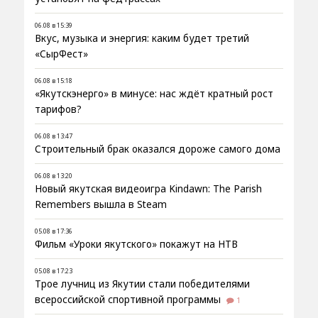
06.08 в 15:39
Вкус, музыка и энергия: каким будет третий
«СырФест»
06.08 в 15:18
«Якутскэнерго» в минусе: нас ждёт кратный рост
тарифов?
06.08 в 13:47
Строительный брак оказался дороже самого дома
06.08 в 13:20
Новый якутская видеоигра Kindawn: The Parish
Remembers вышла в Steam
05.08 в 17:36
Фильм «Уроки якутского» покажут на НТВ
05.08 в 17:23
Трое лучниц из Якутии стали победителями
всероссийской спортивной программы
1