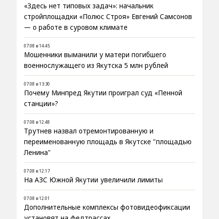
«Здесь нет типовых задач»: начальник
стройплощадки «Полюс Строя» Евгений Самсонов
— о работе в суровом климате
07.08 в 14:45
Мошенники выманили у матери погибшего
военнослужащего из Якутска 5 млн рублей
07.08 в 13:30
Почему Минпред Якутии проиграл суд «Пенной
станции»?
07.08 в 12:48
Трутнев назвал отремонтированную и
переименованную площадь в Якутске "площадью
Ленина"
07.08 в 12:17
На АЗС Южной Якутии увеличили лимиты
07.08 в 12:01
Дополнительные комплексы фотовидеофиксации
установят на федтрассах