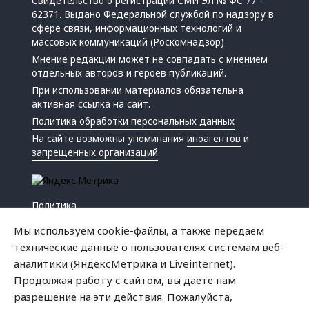
Свидетельство о регистрации СМИ ЭЛ № ФС 77 -
62371. Выдано Федеральной службой по надзору в
сфере связи, информационных технологий и
массовых коммуникаций (Роскомнадзор)
Мнение редакции может не совпадать с мнением
отдельных авторов и героев публикаций.
При использовании материалов обязательна
активная ссылка на сайт.
Политика обработки персональных данных
На сайте возможны упоминания
иноагентов
и
запрещенных организаций
Политика
Экономика
Мы используем cookie-файлы, а также передаем
Жизнь
технические данные о пользователях системам веб-
Происшествия
аналитики (ЯндексМетрика и Liveinternet).
Культура
Продолжая работу с сайтом, вы даете нам
Республика
разрешение на эти действия. Пожалуйста,