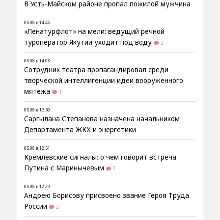
В Усть-Майском районе пропал пожилой мужчина
05.08 в 14:46
«Ленатурфлот» на мели: ведущий речной
туроператор Якутии уходит под воду
2
05.08 в 14:08
Сотрудник театра пропагандировал среди
творческой интеллигенции идеи вооруженного
мятежа
1
05.08 в 13:30
Саргылана Степанова назначена начальником
Департамента ЖКХ и энергетики
05.08 в 12:51
Кремлёвские сигналы: о чём говорит встреча
Путина с Маринычевым
7
05.08 в 12:29
Андрею Борисову присвоено звание Героя Труда
России
2