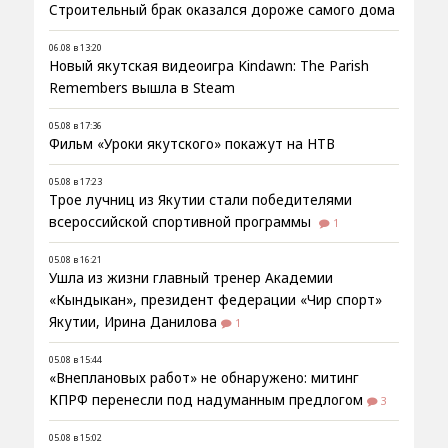
Строительный брак оказался дороже самого дома
06.08 в 13:20
Новый якутская видеоигра Kindawn: The Parish
Remembers вышла в Steam
05.08 в 17:36
Фильм «Уроки якутского» покажут на НТВ
05.08 в 17:23
Трое лучниц из Якутии стали победителями
всероссийской спортивной программы
1
05.08 в 16:21
Ушла из жизни главный тренер Академии
«Кындыкан», президент федерации «Чир спорт»
Якутии, Ирина Данилова
1
05.08 в 15:44
«Внеплановых работ» не обнаружено: митинг
КПРФ перенесли под надуманным предлогом
3
05.08 в 15:02