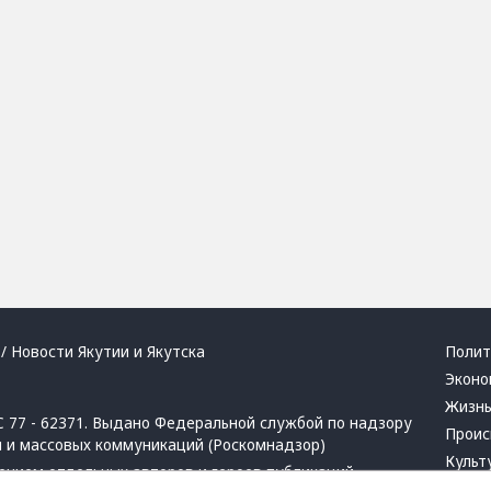
/ Новости Якутии и Якутска
Полит
Эконо
Жизн
 77 - 62371. Выдано Федеральной службой по надзору
Проис
й и массовых коммуникаций (Роскомнадзор)
Культ
ением отдельных авторов и героев публикаций.
Респу