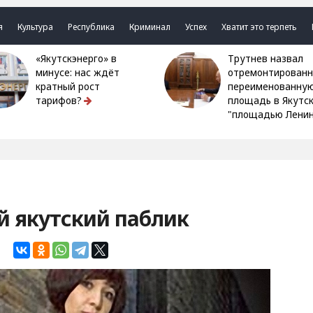
я
Культура
Республика
Криминал
Успех
Хватит это терпеть
«Якутскэнерго» в
Трутнев назвал
минусе: нас ждёт
отремонтированн
кратный рост
переименованну
тарифов?
площадь в Якутс
"площадью Ленин
й якутский паблик