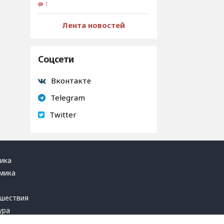
1
Лента новостей
Соцсети
Вконтакте
Telegram
Twitter
ика
мика
ь
шествия
ура
блика