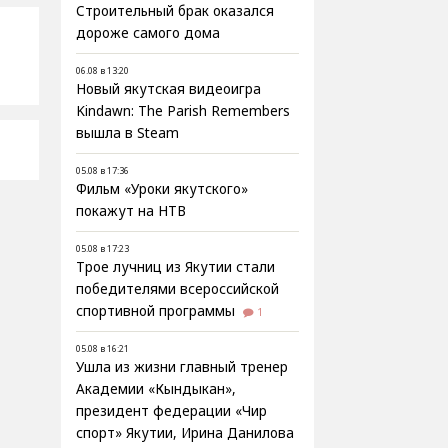
Строительный брак оказался
дороже самого дома
06.08 в 13:20
Новый якутская видеоигра
Kindawn: The Parish Remembers
вышла в Steam
05.08 в 17:36
Фильм «Уроки якутского»
покажут на НТВ
05.08 в 17:23
Трое лучниц из Якутии стали
победителями всероссийской
спортивной программы
1
05.08 в 16:21
Ушла из жизни главный тренер
Академии «Кындыкан»,
президент федерации «Чир
спорт» Якутии, Ирина Данилова