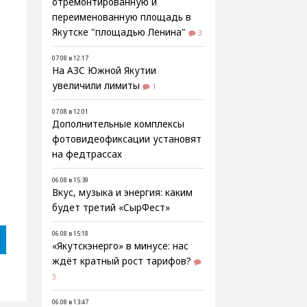
отремонтированную и
переименованную площадь в
Якутске "площадью Ленина"
3
07.08 в 12:17
На АЗС Южной Якутии
увеличили лимиты
1
07.08 в 12:01
Дополнительные комплексы
фотовидеофиксации установят
на федтрассах
06.08 в 15:39
Вкус, музыка и энергия: каким
будет третий «СырФест»
06.08 в 15:18
«Якутскэнерго» в минусе: нас
ждёт кратный рост тарифов?
3
06.08 в 13:47