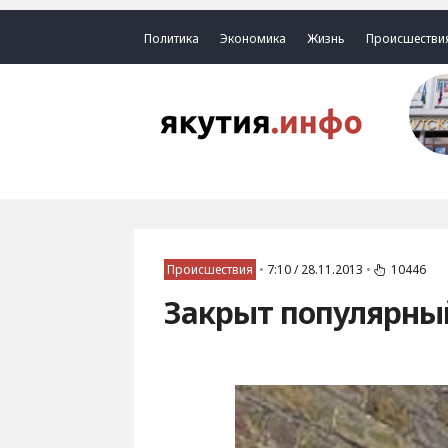
Политика
Экономика
Жизнь
Происшестви
Происшествия
•
7:10 / 28.11.2013
•
10446
Закрыт популярны