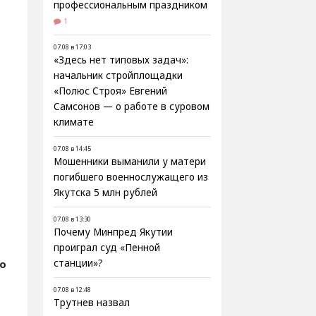
профессиональным праздником
1
07.08 в 17:03
«Здесь нет типовых задач»:
начальник стройплощадки
«Полюс Строя» Евгений
Самсонов — о работе в суровом
климате
07.08 в 14:45
Мошенники выманили у матери
погибшего военнослужащего из
Якутска 5 млн рублей
07.08 в 13:30
Почему Минпред Якутии
проиграл суд «Пенной
о
станции»?
07.08 в 12:48
Трутнев назвал