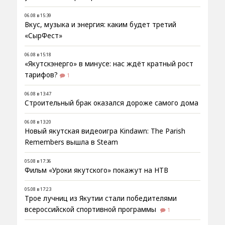
06.08 в 15:39
Вкус, музыка и энергия: каким будет третий
«СырФест»
06.08 в 15:18
«Якутскэнерго» в минусе: нас ждёт кратный рост
тарифов?
1
06.08 в 13:47
Строительный брак оказался дороже самого дома
06.08 в 13:20
Новый якутская видеоигра Kindawn: The Parish
Remembers вышла в Steam
05.08 в 17:36
Фильм «Уроки якутского» покажут на НТВ
05.08 в 17:23
Трое лучниц из Якутии стали победителями
всероссийской спортивной программы
1