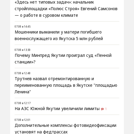
«Здесь нет типовых задач»: начальник
стройплощадки «Полюс Строя» Евгений Самсонов
— о работе в суровом климате
07.08 в 14:45
Мошенники выманили у матери погибшего
военнослужащего из Якутска 5 млн рублей
07.08 в 13:30
Почему Минпред Якутии проиграл суд «Пенной
станции»?
07.08 в 12:48
Трутнев назвал отремонтированную и
переименованную площадь в Якутске "площадью
Ленина"
07.08 в 12:17
На АЗС Южной Якутии увеличили лимиты
1
07.08 в 12:01
Дополнительные комплексы фотовидеофиксации
установят на федтрассах