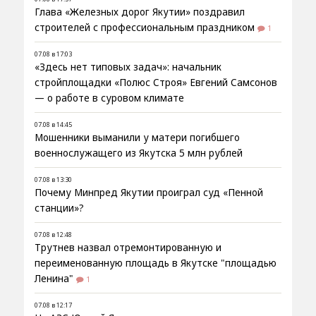
Глава «Железных дорог Якутии» поздравил
строителей с профессиональным праздником
1
07.08 в 17:03
«Здесь нет типовых задач»: начальник
стройплощадки «Полюс Строя» Евгений Самсонов
— о работе в суровом климате
07.08 в 14:45
Мошенники выманили у матери погибшего
военнослужащего из Якутска 5 млн рублей
07.08 в 13:30
Почему Минпред Якутии проиграл суд «Пенной
станции»?
07.08 в 12:48
Трутнев назвал отремонтированную и
переименованную площадь в Якутске "площадью
Ленина"
1
07.08 в 12:17