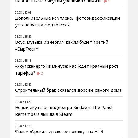
На АЗС Южной Якутии увеличили лимиты
1
07.08 в 12:01
Дополнительные комплексы фотовидеофиксации
установят на федтрассах
06.08 в 15:39
Вкус, музыка и энергия: каким будет третий
«СырФест»
06.08 в 15:18
«Якутскэнерго» в минусе: нас ждёт кратный рост
тарифов?
2
06.08 в 13:47
Строительный брак оказался дороже самого дома
06.08 в 13:20
Новый якутская видеоигра Kindawn: The Parish
Remembers вышла в Steam
05.08 в 17:36
Фильм «Уроки якутского» покажут на НТВ