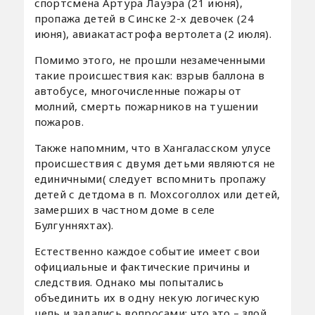
спортсмена Артура Лауэра (21 июня),
пропажа детей в Синске 2-х девочек (24
июня), авиакатастрофа вертолета (2 июля).
Помимо этого, не прошли незамеченными
такие происшествия как: взрыв баллона в
автобусе, многочисленные пожары от
молний, смерть пожарников на тушении
пожаров.
Также напомним, что в Хангаласском улусе
происшествия с двумя детьми являются не
единичными( следует вспомнить пропажу
детей с детдома в п. Мохсоголлох или детей,
замерших в частном доме в селе
Булгунняхтах).
Естественно каждое событие имеет свои
официальные и фактические причины и
следствия. Однако мы попытались
объединить их в одну некую логическую
цепь и задались вопросами: что это – злой