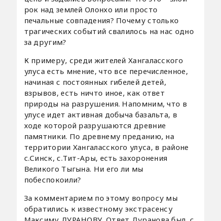
рок над землей Олонхо или просто
печальные совпадения? Почему столько
трагических событий свалилось на нас одно
за другим?
К примеру, среди жителей Хангаласского
улуса есть мнение, что все перечисленное,
начиная с постоянных гибелей детей,
взрывов, есть ничто иное, как ответ
природы на разрушения. Напомним, что в
улусе идет активная добыча базальта, в
ходе которой разрушаются древние
памятники. По древнему преданию, на
территории Хангаласского улуса, в районе
с.Синск, с.Тит-Ары, есть захоронения
Великого Тыгына. Ни его ли мы
побеспокоили?
За комментарием по этому вопросу мы
обратились к известному экстрасенсу
Максиму ДУРАНОВУ. Ответ Дуранова был, с