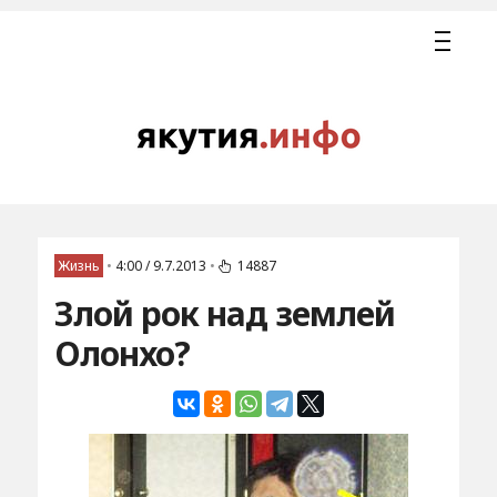
Жизнь
•
4:00 / 9.7.2013
•
14887
Злой рок над землей
Олонхо?