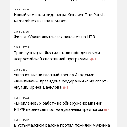
06.08 в 13:20
Новый якутская видеоигра Kindawn: The Parish
Remembers вышла в Steam
05.08 в 17:36
Фильм «Уроки якутского» покажут на НТВ
05.08 в 17:23
Трое лучниц из Якутии стали победителями
всероссийской спортивной программы
1
05.08 в 16:21
Ушла из жизни главный тренер Академии
«Кындыкан», президент федерации «Чир спорт»
Якутии, Ирина Данилова
1
05.08 в 15:44
«Внеплановых работ» не обнаружено: митинг
КПРФ перенесли под надуманным предлогом
3
05.08 в 15:02
В Усть-Майском районе пропал пожилой мужчина