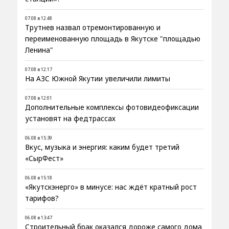
07.08 в 12:48
Трутнев назвал отремонтированную и
переименованную площадь в Якутске "площадью
Ленина"
07.08 в 12:17
На АЗС Южной Якутии увеличили лимиты
07.08 в 12:01
Дополнительные комплексы фотовидеофиксации
установят на федтрассах
06.08 в 15:39
Вкус, музыка и энергия: каким будет третий
«СырФест»
06.08 в 15:18
«Якутскэнерго» в минусе: нас ждёт кратный рост
тарифов?
06.08 в 13:47
Строительный брак оказался дороже самого дома