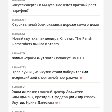
06.08 в 15:18
«Якутскэнерго» в минусе: нас ждёт кратный рост
тарифов?
06.08 в 13:47
Строительный брак оказался дороже самого дома
06.08 в 13:20
Новый якутская видеоигра Kindawn: The Parish
Remembers вышла в Steam
05.08 в 17:36
Фильм «Уроки якутского» покажут на НТВ
05.08 в 17:23
Трое лучниц из Якутии стали победителями
всероссийской спортивной программы
1
05.08 в 16:21
Ушла из жизни главный тренер Академии
«Кындыкан», президент федерации «Чир спорт»
Якутии, Ирина Данилова
1
05.08 в 15:44