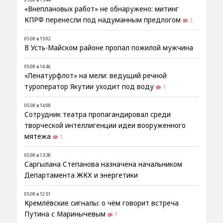
«Внеплановых работ» не обнаружено: митинг
КПРФ перенесли под надуманным предлогом
3
05.08 в 15:02
В Усть-Майском районе пропал пожилой мужчина
05.08 в 14:46
«Ленатурфлот» на мели: ведущий речной
туроператор Якутии уходит под воду
1
05.08 в 14:08
Сотрудник театра пропагандировал среди
творческой интеллигенции идеи вооруженного
мятежа
1
05.08 в 13:30
Саргылана Степанова назначена начальником
Департамента ЖКХ и энергетики
05.08 в 12:51
Кремлёвские сигналы: о чём говорит встреча
Путина с Маринычевым
7