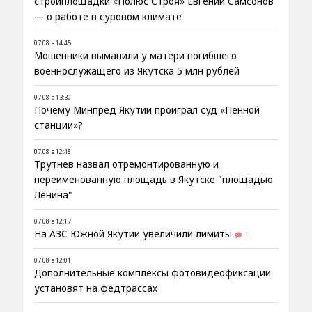
стройплощадки «Полюс Строя» Евгений Самсонов
— о работе в суровом климате
07.08 в 14:45
Мошенники выманили у матери погибшего
военнослужащего из Якутска 5 млн рублей
07.08 в 13:30
Почему Минпред Якутии проиграл суд «Пенной
станции»?
07.08 в 12:48
Трутнев назвал отремонтированную и
переименованную площадь в Якутске "площадью
Ленина"
07.08 в 12:17
На АЗС Южной Якутии увеличили лимиты
1
07.08 в 12:01
Дополнительные комплексы фотовидеофиксации
установят на федтрассах