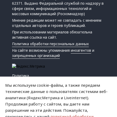
62371. Выдано Федеральной службой по надзору в
сфере связи, информационных технологий и
массовых коммуникаций (Роскомнадзор)
Мнение редакции может не совпадать с мнением
отдельных авторов и героев публикаций.
При использовании материалов обязательна
активная ссылка на сайт.
Политика обработки персональных данных
На сайте возможны упоминания
иноагентов
и
запрещенных организаций
Политика
Экономика
Мы используем cookie-файлы, а также передаем
Жизнь
технические данные о пользователях системам веб-
Происшествия
аналитики (ЯндексМетрика и Liveinternet).
Культура
Продолжая работу с сайтом, вы даете нам
Республика
разрешение на эти действия. Пожалуйста,
Криминал
ознакомьтесь с нашей
политикой обработки