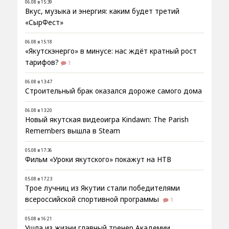
06.08 в 15:39
Вкус, музыка и энергия: каким будет третий
«СырФест»
06.08 в 15:18
«Якутскэнерго» в минусе: нас ждёт кратный рост
тарифов?
1
06.08 в 13:47
Строительный брак оказался дороже самого дома
06.08 в 13:20
Новый якутская видеоигра Kindawn: The Parish
Remembers вышла в Steam
05.08 в 17:36
Фильм «Уроки якутского» покажут на НТВ
05.08 в 17:23
Трое лучниц из Якутии стали победителями
всероссийской спортивной программы
1
05.08 в 16:21
Ушла из жизни главный тренер Академии