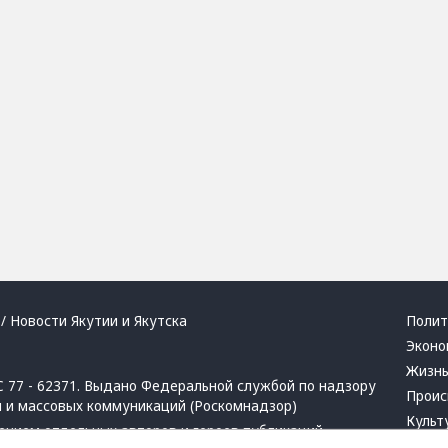
/ Новости Якутии и Якутска
Полит
Эконо
Жизн
 77 - 62371. Выдано Федеральной службой по надзору
Проис
й и массовых коммуникаций (Роскомнадзор)
Культ
ением отдельных авторов и героев публикаций.
Респу