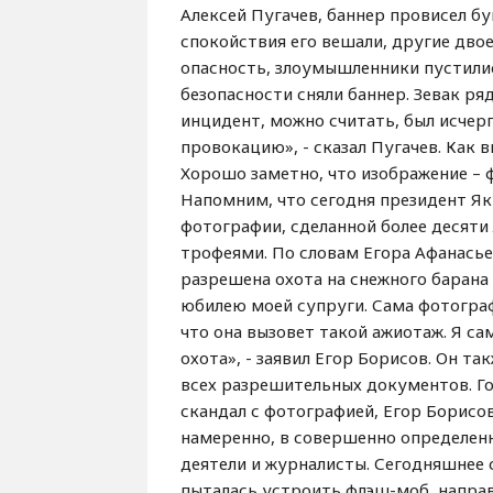
Алексей Пугачев, баннер провисел б
спокойствия его вешали, другие дво
опасность, злоумышленники пустилис
безопасности сняли баннер. Зевак ря
инцидент, можно считать, был исчер
провокацию», - сказал Пугачев. Как 
Хорошо заметно, что изображение – 
Напомним, что сегодня президент Я
фотографии, сделанной более десяти 
трофеями. По словам Егора Афанасьев
разрешена охота на снежного барана
юбилею моей супруги. Сама фотограф
что она вызовет такой ажиотаж. Я са
охота», - заявил Егор Борисов. Он та
всех разрешительных документов. Гов
скандал с фотографией, Егор Борисов
намеренно, в совершенно определен
деятели и журналисты. Сегодняшнее 
пыталась устроить флэш-моб, напра