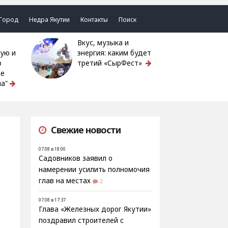
Город
Недра Якутии
Контакты
Поиск
Вкус, музыка и
ую и
энергия: каким будет
ю
третий «СырФест»
ке
а"
Свежие новости
07.08 в 18:00
Садовников заявил о
намерении усилить полномочия
глав на местах
2
07.08 в 17:37
Глава «Железных дорог Якутии»
поздравил строителей с