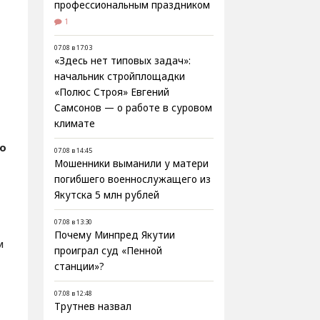
профессиональным праздником
1
07.08 в 17:03
«Здесь нет типовых задач»:
начальник стройплощадки
«Полюс Строя» Евгений
Самсонов — о работе в суровом
климате
о
07.08 в 14:45
Мошенники выманили у матери
погибшего военнослужащего из
Якутска 5 млн рублей
07.08 в 13:30
Почему Минпред Якутии
м
проиграл суд «Пенной
станции»?
07.08 в 12:48
Трутнев назвал