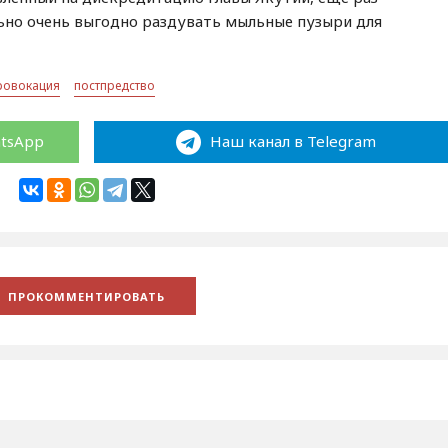
ьно очень выгодно раздувать мыльные пузыри для
ровокация
постпредство
atsApp
Наш канал в Telegram