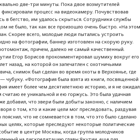
уквально две-три минуты. Пока двое возмутителей
е фиксировали процесс на видеокамеру. Почувствовав
ь в бегство, им удалось скрыться. Сотрудники службы
дом не было, так как все произошло очень быстро. «На это
пан. Скорее всего, молодые люди пытались устроить
видно на фотографии, баннер изготовлен на скорую руку.
фотомонтаж, причем, далеко не самый качественный.
кутии Егор Борисов прокомментировал шумиху вокруг его
лет назад, на которой он запечатлен с охотничьими
ича, снимок был сделан во время охоты в Верхоянье, где
 — чубуку. «Фотография была взята из книги, посвященной
ия имеет более чем десятилетнюю историю, и я не ожидал
м считаю ее уникальной и ею горжусь. Это была удачная
кже добавил, что звери были добыты законно, с наличием
оря о том, кто и какие цели мог преследовать, раздувая
 пояснил, что не сомневается в том, что это было сделано
ных целях, которые преследуют некоторые политические
событие в центре Москвы, когда группа молодчиков
вленный на дискредитацию главы Якутии, еще раз