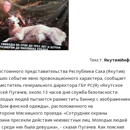
Текст:
ЯкутияИнф
остоянного представительства Республики Саха (Якутия)
шло событие явно провокационного характера, сообщает
меститель генерального директора ГБУ РС(Я) «Якутское
сей Пугачев, около 13 часов дня служба безопасности
олодых людей пытаются разместить баннер с изображение
«Дом финской одежды», расположенного на
тороне Мясницкого проезда. «Сотрудник охраны
зина пресекли действия неизвестных лиц. Молодых людей
 среди них была девушка», - сказал Пугачев. Как пояснил