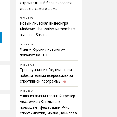
Строительный брак оказался
дороже самого дома
06.08 в 13:20
Новый якутская видеоигра
Kindawn: The Parish Remembers
вышла в Steam
05.08 в 17:36
Фильм «Уроки якутского»
покажут на НТВ
05.08 в 17:23
Трое лучниц из Якутии стали
победителями всероссийской
спортивной программы
1
05.08 в 16:21
Ушла из жизни главный тренер
Академии «Кындыкан»,
президент федерации «Чир
спорт» Якутии, Ирина Данилова