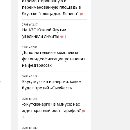
отремонтированную и
переименованную площадь в
Якутске "площадью Ленина"
3
м
07.08 в 12:17
На АЗС Южной Якутии
увеличили лимиты
1
07.08 в 12:01
Дополнительные комплексы
фотовидеофиксации установят
на федтрассах
06.08 в 15:39
,
Вкус, музыка и энергия: каким
будет третий «СырФест»
06.08 в 15:18
«Якутскэнерго» в минусе: нас
ждёт кратный рост тарифов?
3
06.08 в 13:47