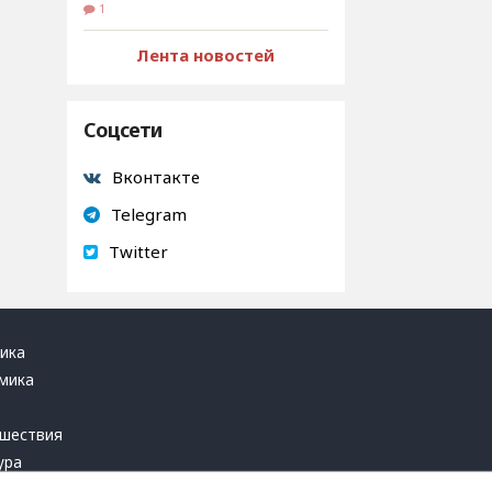
1
Лента новостей
Соцсети
Вконтакте
Telegram
Twitter
ика
мика
ь
шествия
ура
блика