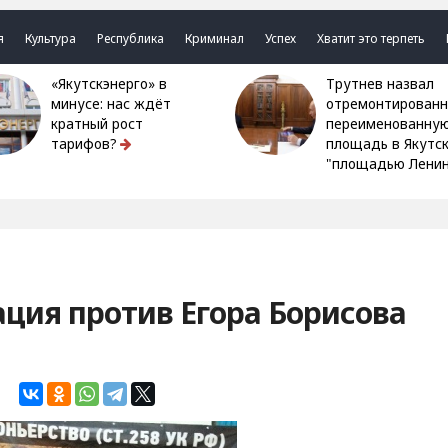
я
Культура
Республика
Криминал
Успех
Хватит это терпеть
«Якутскэнерго» в
Трутнев назвал
минусе: нас ждёт
отремонтированн
кратный рост
переименованну
тарифов?
площадь в Якутс
"площадью Ленин
ция против Егора Борисова