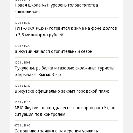
Новая школа №1: уровень головотяпства
зашкаливает
10.08 в 15:39
ГУП «ЖКХ РС(Я)» готовится к зиме на фоне долгов
в 3,3 миллиарда рублей
10.08 в 15:20
В Якутии начался отопительный сезон
10.08 в 15:01
Тукуланы, рыбалка и газовые скважины: туристы
открывают Кысыл-Сыр
10.08 в 12:40
В Якутске официально закрыт городской пляж
10.08 в 12:10
МЧС Якутии: площадь лесных пожаров растёт, но
ситуация под контролем
07.08 в 18:00
Садовников заявил о намерении усилить