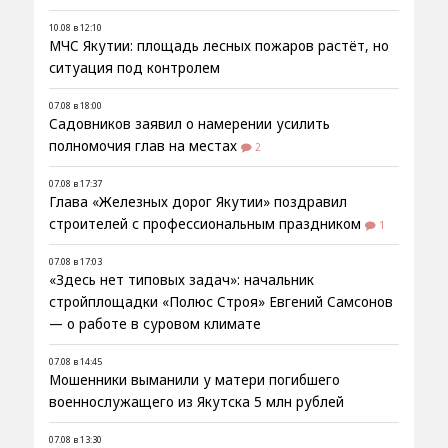
10.08 в 12:10
МЧС Якутии: площадь лесных пожаров растёт, но
ситуация под контролем
07.08 в 18:00
Садовников заявил о намерении усилить
полномочия глав на местах
2
07.08 в 17:37
Глава «Железных дорог Якутии» поздравил
строителей с профессиональным праздником
1
07.08 в 17:03
«Здесь нет типовых задач»: начальник
стройплощадки «Полюс Строя» Евгений Самсонов
— о работе в суровом климате
07.08 в 14:45
Мошенники выманили у матери погибшего
военнослужащего из Якутска 5 млн рублей
07.08 в 13:30