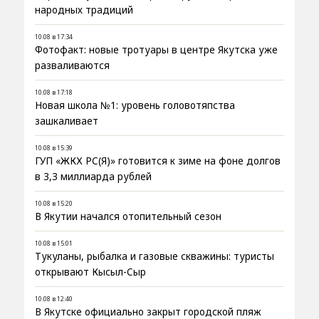
народных традиций
10.08 в 17:34
Фотофакт: новые тротуары в центре Якутска уже
разваливаются
10.08 в 17:18
Новая школа №1: уровень головотяпства
зашкаливает
10.08 в 15:39
ГУП «ЖКХ РС(Я)» готовится к зиме на фоне долгов
в 3,3 миллиарда рублей
10.08 в 15:20
В Якутии начался отопительный сезон
10.08 в 15:01
Тукуланы, рыбалка и газовые скважины: туристы
открывают Кысыл-Сыр
10.08 в 12:40
В Якутске официально закрыт городской пляж