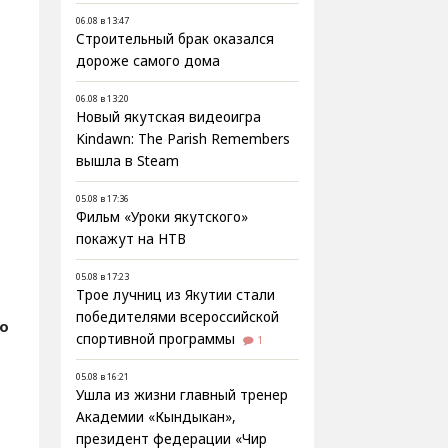
06.08 в 13:47
Строительный брак оказался
дороже самого дома
06.08 в 13:20
Новый якутская видеоигра
Kindawn: The Parish Remembers
вышла в Steam
05.08 в 17:36
Фильм «Уроки якутского»
покажут на НТВ
05.08 в 17:23
Трое лучниц из Якутии стали
победителями всероссийской
о
спортивной программы
1
05.08 в 16:21
Ушла из жизни главный тренер
Академии «Кындыкан»,
президент федерации «Чир