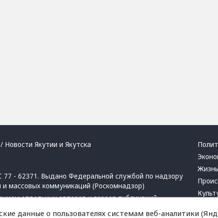
/ Новости Якутии и Якутска
Полит
Эконо
Жизн
 77 - 62371. Выдано Федеральной службой по надзору
Проис
й и массовых коммуникаций (Роскомнадзор)
Культ
ением отдельных авторов и героев публикаций.
Респу
 активная ссылка на сайт.
ские данные о пользователях системам веб-аналитики (Янде
Крим