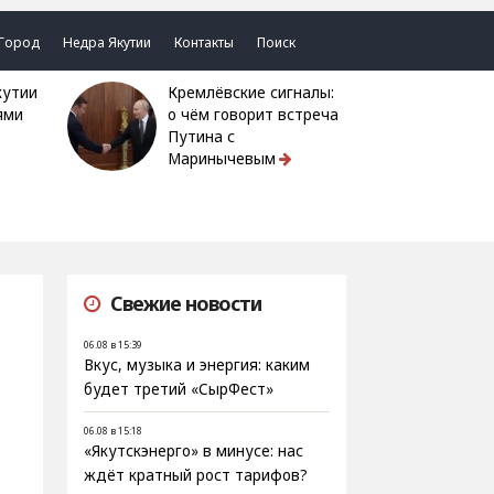
Город
Недра Якутии
Контакты
Поиск
Кремлёвские сигналы:
ями
о чём говорит встреча
Путина с
Маринычевым
Свежие новости
06.08 в 15:39
Вкус, музыка и энергия: каким
будет третий «СырФест»
06.08 в 15:18
«Якутскэнерго» в минусе: нас
ждёт кратный рост тарифов?