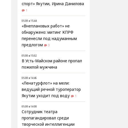
спорт» Якутии, Ирина Данилова
1
05.08 в 15:44
«Внеплановых работ» не
обнаружено: митинг КПРФ
перенесли под надуманным
предлогом
3
05.08 в 15:02
В Усть-Майском районе пропал
пожилой мужчина
05.08 в 14:46
«Ленатурфлот» на мели:
ведущий речной туроператор
Якутии уходит под воду
1
05.08 в 14:08
Сотрудник театра
пропагандировал среди
творческой интеллигенции