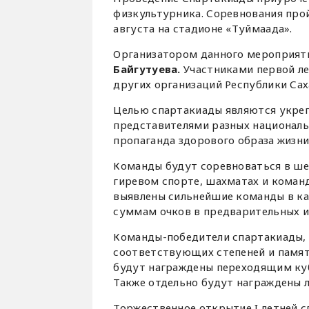
физкультурника. Соревнования прой
августа на стадионе «Туймаада».
Организатором данного мероприят
Байгутуева.
Участниками первой ле
других организаций Республики Саха
Целью спартакиады являются укре
представителями разных националь
пропаганда здорового образа жизни
Команды будут соревноваться в шес
гиревом спорте, шахматах и коман
выявлены сильнейшие команды в ка
суммам очков в предварительных и
Команды-победители спартакиады, з
соответствующих степеней и памя
будут награждены переходящим ку
Также отдельно будут награждены л
Торжественное открытие I летней 