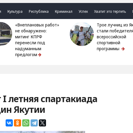
я
Культура
Республика
Криминал
Успех
Хватит это терпеть
«Внеплановых работ»
Трое лучниц из Якутии
не обнаружено:
стали победител
митинг КПРФ
всероссийской
перенесли под
спортивной
надуманным
программы
предлогом
 I летняя спартакиада
ин Якутии