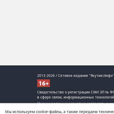
2013-2026 / Сетевое издание "Якутия.Инфо"
Свидетельство о регистрации СМИ ЭЛ № ФС
в сфере связи, информационных технологи
Мнение редакции может не совпадать с мн
При использовании материалов обязательна
Мы используем cookie-файлы, а также передаем техниче