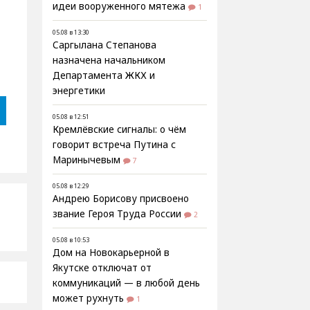
идеи вооруженного мятежа
1
05.08 в 13:30
Саргылана Степанова
назначена начальником
Департамента ЖКХ и
энергетики
05.08 в 12:51
Кремлёвские сигналы: о чём
говорит встреча Путина с
Маринычевым
7
05.08 в 12:29
Андрею Борисову присвоено
звание Героя Труда России
2
05.08 в 10:53
Дом на Новокарьерной в
Якутске отключат от
коммуникаций — в любой день
может рухнуть
1