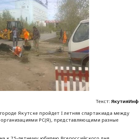
Текст:
ЯкутияИнф
в городе Якутске пройдет I летняя спартакиада между
 организациями РC(Я), представляющими разные
а к 75-летнему юбилею Всероссийского дня