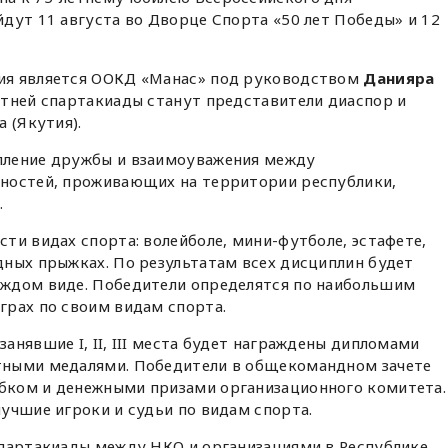
дут 11 августа во Дворце Спорта «50 лет Победы» и 12
ия является ООКД «Манас» под руководством
Данияра
тней спартакиады станут представители диаспор и
 (Якутия).
пление дружбы и взаимоуважения между
ностей, проживающих на территории республики,
.
ти видах спорта: волейболе, мини-футболе, эстафете,
дных прыжках. По результатам всех дисциплин будет
ждом виде. Победители определятся по наибольшим
грах по своим видам спорта.
анявшие I, II, III места будет награждены дипломами
тными медалями. Победители в общекомандном зачете
бком и денежными призами организационного комитета.
учшие игроки и судьи по видам спорта.
спартакиады между НКО и организациями в Республике