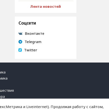
Лента новостей
Соцсети
Вконтакте
Telegram
Twitter
ика
мика
ь
шествия
ура
блика
ксМетрика и Liveinternet). Продолжая работу с сайтом,
инал