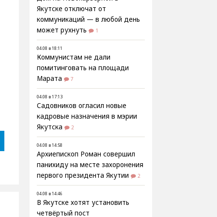
Якутске отключат от
коммуникаций — в любой день
может рухнуть
1
04.08 в 18:11
Коммунистам не дали
х
помитинговать на площади
Марата
7
04.08 в 17:13
Садовников огласил новые
кадровые назначения в мэрии
Якутска
2
04.08 в 14:58
Архиепископ Роман совершил
панихиду на месте захоронения
первого президента Якутии
2
04.08 в 14:46
В Якутске хотят установить
четвёртый пост