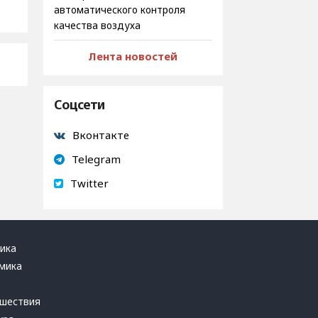
автоматического контроля
качества воздуха
Лента новостей
Соцсети
Вконтакте
Telegram
Twitter
ика
мика
ь
шествия