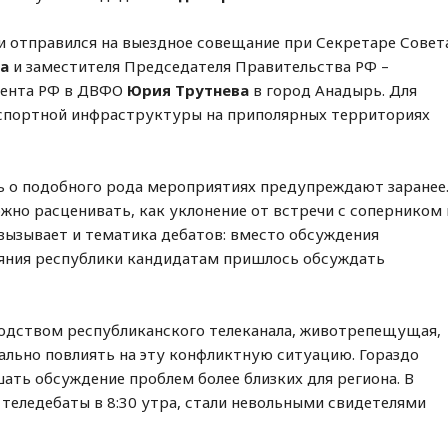
ки отправился на выездное совещание при Секретаре Совет
а
и заместителя Председателя Правительства РФ –
дента РФ в ДВФО
Юрия Трутнева
в город Анадырь. Для
нспортной инфраструктуры на приполярных территориях
дь о подобного рода мероприятиях предупреждают заранее
жно расценивать, как уклонение от встречи с соперником 
вызывает и тематика дебатов: вместо обсуждения
ояния республики кандидатам пришлось обсуждать
водством республиканского телеканала, животрепещущая,
еально повлиять на эту конфликтную ситуацию. Гораздо
шать обсуждение проблем более близких для региона. В
 теледебаты в 8:30 утра, стали невольными свидетелями