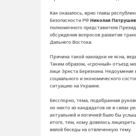
Как оказалось, врио главы республи
Безопасности РФ
Николая Патрушев
полномочного представителя Прези
обсуждения вопросов развития тра
Дальнего Востока.
Причина такой накладки не ясна, ве
Таким образом, «срочный» отъезд мо
лице Эрнста Березкина. Недоумение 
социального и экономического сост
ситуацию на Украине.
Бесспорно, тема, подобранная руко
но никто из кандидатов не в силах р
актуальней и логичней было бы услы
итоге, тем, кому довелось лицезреть
вялой беседы на отвлеченную тему.