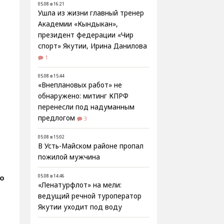
05.08 в 16:21
Ушла из жизни главный тренер
Академии «Кындыкан»,
президент федерации «Чир
спорт» Якутии, Ирина Данилова
1
05.08 в 15:44
«Внеплановых работ» не
обнаружено: митинг КПРФ
перенесли под надуманным
предлогом
3
05.08 в 15:02
В Усть-Майском районе пропал
пожилой мужчина
о
05.08 в 14:46
«Ленатурфлот» на мели:
ведущий речной туроператор
Якутии уходит под воду