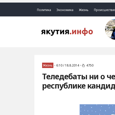
Политика
Экономика
Жизнь
Происшестви
Жизнь
•
6:10 / 18.8.2014
•
4750
Теледебаты ни о ч
республике канди