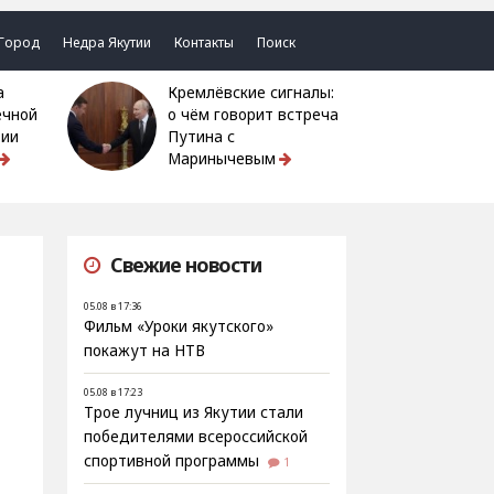
Город
Недра Якутии
Контакты
Поиск
Кремлёвские сигналы:
ечной
о чём говорит встреча
тии
Путина с
Маринычевым
Свежие новости
05.08 в 17:36
Фильм «Уроки якутского»
покажут на НТВ
05.08 в 17:23
Трое лучниц из Якутии стали
победителями всероссийской
спортивной программы
1