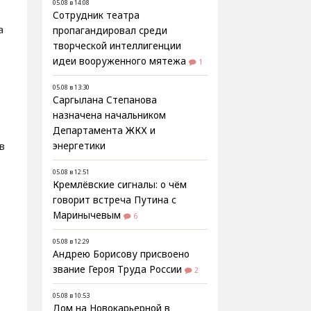
05.08 в 14:08
Сотрудник театра
а
пропагандировал среди
творческой интеллигенции
идеи вооруженного мятежа
1
05.08 в 13:30
Саргылана Степанова
назначена начальником
.
Департамента ЖКХ и
в
энергетики
05.08 в 12:51
Кремлёвские сигналы: о чём
говорит встреча Путина с
Маринычевым
6
05.08 в 12:29
Андрею Борисову присвоено
звание Героя Труда России
2
05.08 в 10:53
Дом на Новокарьерной в