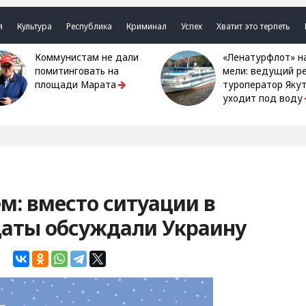
я
Культура
Республика
Криминал
Успех
Хватит это терпеть
Коммунистам не дали
«Ленатурфлот» на
помитинговать на
мели: ведущий р
площади Марата
туроператор Яку
уходит под воду
ем: вместо ситуации в
даты обсуждали Украину