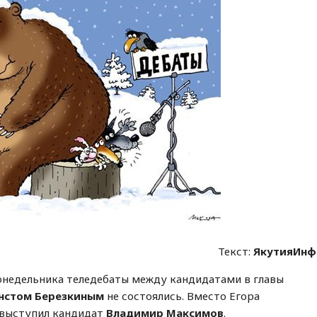
Текст:
ЯкутияИнф
понедельника теледебаты между кандидатами в главы
нстом Березкиным
не состоялись. Вместо Егора
 выступил кандидат
Владимир Максимов
.