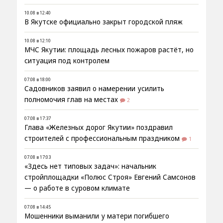
10.08 в 12:40
В Якутске официально закрыт городской пляж
10.08 в 12:10
МЧС Якутии: площадь лесных пожаров растёт, но
ситуация под контролем
07.08 в 18:00
Садовников заявил о намерении усилить
полномочия глав на местах
2
07.08 в 17:37
Глава «Железных дорог Якутии» поздравил
строителей с профессиональным праздником
1
07.08 в 17:03
«Здесь нет типовых задач»: начальник
стройплощадки «Полюс Строя» Евгений Самсонов
— о работе в суровом климате
07.08 в 14:45
Мошенники выманили у матери погибшего