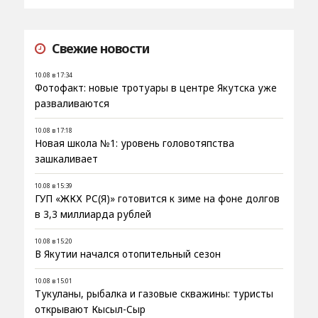
Свежие новости
10.08 в 17:34
Фотофакт: новые тротуары в центре Якутска уже
разваливаются
10.08 в 17:18
Новая школа №1: уровень головотяпства
зашкаливает
10.08 в 15:39
ГУП «ЖКХ РС(Я)» готовится к зиме на фоне долгов
в 3,3 миллиарда рублей
10.08 в 15:20
В Якутии начался отопительный сезон
10.08 в 15:01
Тукуланы, рыбалка и газовые скважины: туристы
открывают Кысыл-Сыр