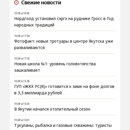
Свежие новости
10.08 в 18:06
Нордголд установил сэргэ на руднике Гросс в Год
народных традиций
10.08 в 17:34
Фотофакт: новые тротуары в центре Якутска уже
разваливаются
10.08 в 17:18
Новая школа №1: уровень головотяпства
зашкаливает
10.08 в 15:39
ГУП «ЖКХ РС(Я)» готовится к зиме на фоне долгов
в 3,3 миллиарда рублей
10.08 в 15:20
В Якутии начался отопительный сезон
10.08 в 15:01
Тукуланы, рыбалка и газовые скважины: туристы