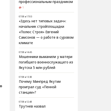
профессиональным праздником
1
07.08 в 17:03
«Здесь нет типовых задач»:
начальник стройплощадки
«Полюс Строя» Евгений
Самсонов — о работе в суровом
климате
07.08 в 14:45
Мошенники выманили у матери
погибшего военнослужащего из
Якутска 5 млн рублей
07.08 в 13:30
Почему Минпред Якутии
о
проиграл суд «Пенной
станции»?
07.08 в 12:48
Трутнев назвал