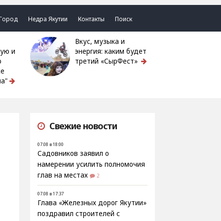
Город
Недра Якутии
Контакты
Поиск
Вкус, музыка и
ую и
энергия: каким будет
ю
третий «СырФест»
ке
а"
Свежие новости
07.08 в 18:00
Садовников заявил о
намерении усилить полномочия
глав на местах
2
07.08 в 17:37
Глава «Железных дорог Якутии»
поздравил строителей с