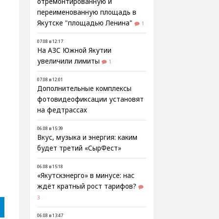
отремонтированную и
переименованную площадь в
Якутске "площадью Ленина"
1
07.08 в 12:17
На АЗС Южной Якутии
увеличили лимиты
1
07.08 в 12:01
Дополнительные комплексы
фотовидеофиксации установят
на федтрассах
06.08 в 15:39
Вкус, музыка и энергия: каким
будет третий «СырФест»
06.08 в 15:18
«Якутскэнерго» в минусе: нас
ждёт кратный рост тарифов?
3
06.08 в 13:47