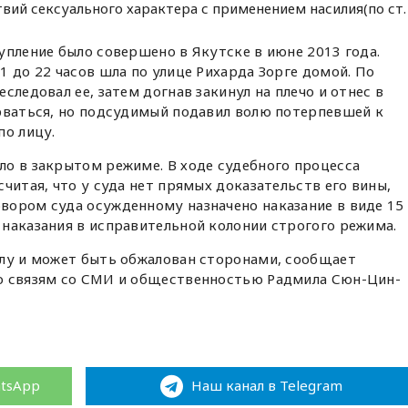
твий сексуального характера с применением насилия(по ст.
упление было совершено в Якутске в июне 2013 года.
1 до 22 часов шла по улице Рихарда Зорге домой. По
следовал ее, затем догнав закинул на плечо и отнес в
рваться, но подсудимый подавил волю потерпевшей к
по лицу.
о в закрытом режиме. В ходе судебного процесса
читая, что у суда нет прямых доказательств его вины,
вором суда осужденному назначено наказание в виде 15
наказания в исправительной колонии строгого режима.
илу и может быть обжалован сторонами, сообщает
о связям со СМИ и общественностью Радмила Сюн-Цин-
atsApp
Наш канал в Telegram