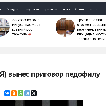
я
Культура
Республика
Криминал
Успех
Хватит это терпеть
«Якутскэнерго» в
Трутнев назвал
минусе: нас ждёт
отремонтированн
кратный рост
переименованну
тарифов?
площадь в Якутс
"площадью Ленин
(Я) вынес приговор педофилу