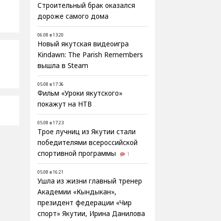
Строительный брак оказался
дороже самого дома
06.08 в 13:20
Новый якутская видеоигра
Kindawn: The Parish Remembers
вышла в Steam
05.08 в 17:36
Фильм «Уроки якутского»
покажут на НТВ
05.08 в 17:23
Трое лучниц из Якутии стали
победителями всероссийской
спортивной программы
1
05.08 в 16:21
Ушла из жизни главный тренер
Академии «Кындыкан»,
президент федерации «Чир
спорт» Якутии, Ирина Данилова