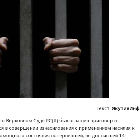
Текст:
ЯкутияИнф
а в Верховном Суде РС(Я) был оглашен приговор в
я в совершении изнасилования с применением насилия к
помощного состояния потерпевшей, не достигшей 14-