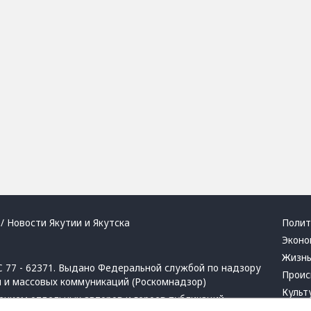
/ Новости Якутии и Якутска
Полит
Эконо
Жизн
 77 - 62371. Выдано Федеральной службой по надзору
Проис
й и массовых коммуникаций (Роскомнадзор)
Культ
ением отдельных авторов и героев публикаций.
Респу