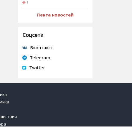
1
Лента новостей
Соцсети
Вконтакте
Telegram
Twitter
ика
мика
ь
шествия
ура
блика