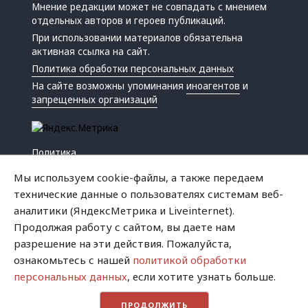
Мнение редакции может не совпадать с мнением
отдельных авторов и героев публикаций.
При использовании материалов обязательна
активная ссылка на сайт.
Политика обработки персональных данных
На сайте возможны упоминания
иноагентов
и
запрещенных организаций
Политика
Экономика
Мы используем cookie-файлы, а также передаем
Жизнь
технические данные о пользователях системам веб-
Происшествия
аналитики (ЯндексМетрика и Liveinternet).
Культура
Продолжая работу с сайтом, вы даете нам
Республика
разрешение на эти действия. Пожалуйста,
Криминал
ознакомьтесь с нашей
политикой обработки
Успех
персональных данных
, если хотите узнать больше.
Хватит это терпеть
ПРОДОЛЖИТЬ
Город