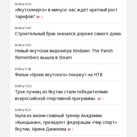
06.08 в 15:18
«Якутскэнерго» в минусе: нас ждёт кратный рост
тарифов?
3
06.08 в 13:47
Строительный брак оказался дороже самого дома
06.08 в 13:20
Новый якутская видеоигра Kindawn: The Parish
Remembers вышла в Steam
05.08 в 17:36
Фильм «Уроки якутского» покажут на НТВ
05.08 в 17:23
Трое лучниц из Якутии стали победителями
всероссийской спортивной программы
1
05.08 в 16:21
Ушла из жизни главный тренер Академии
«Кындыкан», президент федерации «Чир спорт»
Якутии, Ирина Данилова
1