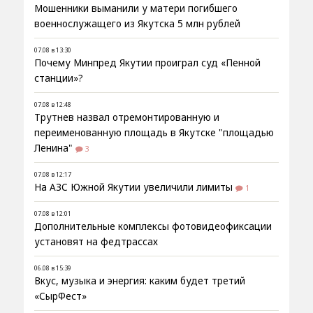
Мошенники выманили у матери погибшего
военнослужащего из Якутска 5 млн рублей
07.08 в 13:30
Почему Минпред Якутии проиграл суд «Пенной
станции»?
07.08 в 12:48
Трутнев назвал отремонтированную и
переименованную площадь в Якутске "площадью
Ленина"
3
07.08 в 12:17
На АЗС Южной Якутии увеличили лимиты
1
07.08 в 12:01
Дополнительные комплексы фотовидеофиксации
установят на федтрассах
06.08 в 15:39
Вкус, музыка и энергия: каким будет третий
«СырФест»