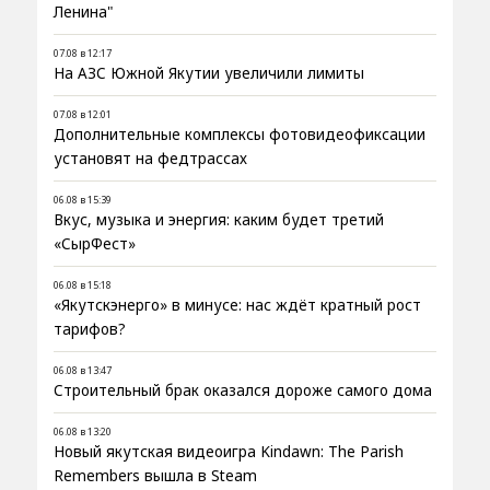
Ленина"
07.08 в 12:17
На АЗС Южной Якутии увеличили лимиты
07.08 в 12:01
Дополнительные комплексы фотовидеофиксации
установят на федтрассах
06.08 в 15:39
Вкус, музыка и энергия: каким будет третий
«СырФест»
06.08 в 15:18
«Якутскэнерго» в минусе: нас ждёт кратный рост
тарифов?
06.08 в 13:47
Строительный брак оказался дороже самого дома
06.08 в 13:20
Новый якутская видеоигра Kindawn: The Parish
Remembers вышла в Steam