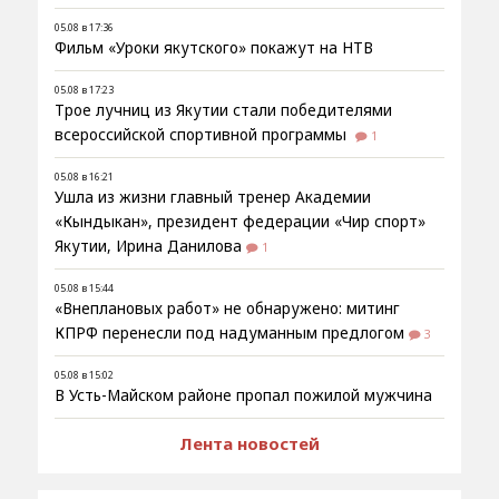
05.08 в 17:36
Фильм «Уроки якутского» покажут на НТВ
05.08 в 17:23
Трое лучниц из Якутии стали победителями
всероссийской спортивной программы
1
05.08 в 16:21
Ушла из жизни главный тренер Академии
«Кындыкан», президент федерации «Чир спорт»
Якутии, Ирина Данилова
1
05.08 в 15:44
«Внеплановых работ» не обнаружено: митинг
КПРФ перенесли под надуманным предлогом
3
05.08 в 15:02
В Усть-Майском районе пропал пожилой мужчина
Лента новостей