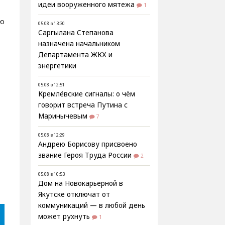
идеи вооруженного мятежа
1
ою
05.08 в 13:30
Саргылана Степанова
назначена начальником
Департамента ЖКХ и
энергетики
05.08 в 12:51
Кремлёвские сигналы: о чём
говорит встреча Путина с
Маринычевым
7
05.08 в 12:29
Андрею Борисову присвоено
звание Героя Труда России
2
05.08 в 10:53
Дом на Новокарьерной в
Якутске отключат от
коммуникаций — в любой день
может рухнуть
1