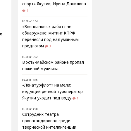
спорт» Якутии, Ирина Данилова
1
05.08 в 15:44
«Внеплановых работ» не
обнаружено: митинг КПРФ
о
перенесли под надуманным
предлогом
3
05.08 в 15:02
В Усть-Майском районе пропал
пожилой мужчина
05.08 в 14:46
«Ленатурфлот» на мели:
ведущий речной туроператор
,
Якутии уходит под воду
1
05.08 в 14:08
Сотрудник театра
пропагандировал среди
творческой интеллигенции