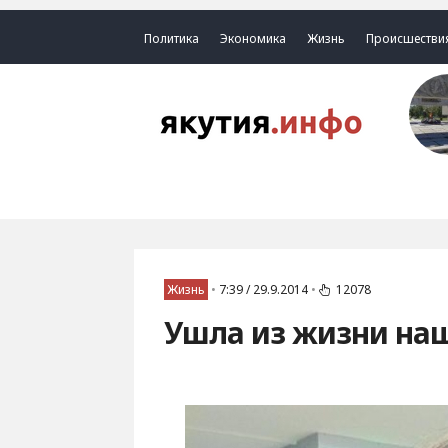
Политика
Экономика
Жизнь
Происшестви
Жизнь
•
7:39 / 29.9.2014
•
12078
Ушла из жизни наш