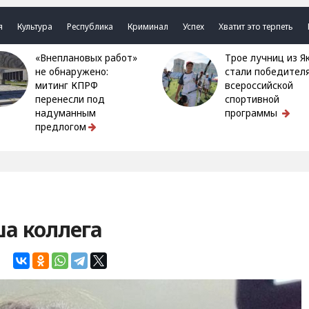
я
Культура
Республика
Криминал
Успех
Хватит это терпеть
«Внеплановых работ»
Трое лучниц из Якутии
не обнаружено:
стали победител
митинг КПРФ
всероссийской
перенесли под
спортивной
надуманным
программы
предлогом
а коллега