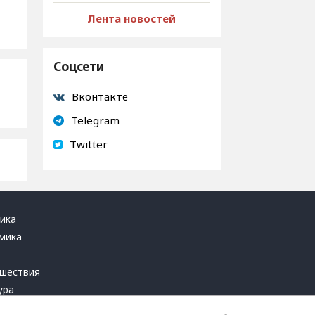
Лента новостей
Соцсети
Вконтакте
Telegram
Twitter
ика
мика
ь
шествия
ура
блика