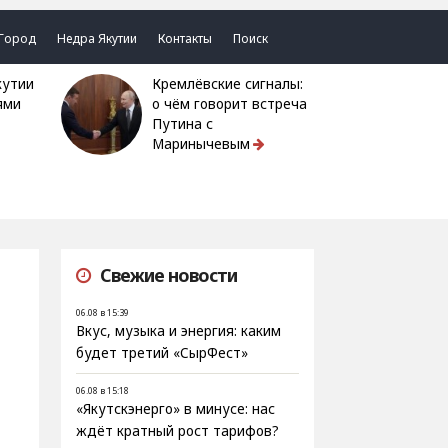
Город
Недра Якутии
Контакты
Поиск
Кремлёвские сигналы:
ями
о чём говорит встреча
Путина с
Маринычевым
Свежие новости
06.08 в 15:39
Вкус, музыка и энергия: каким
будет третий «СырФест»
06.08 в 15:18
«Якутскэнерго» в минусе: нас
ждёт кратный рост тарифов?