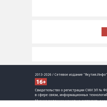
2013-2026 / Сетевое издание "Якутия.Инфо"
Свидетельство о регистрации СМИ ЭЛ № ФС
в сфере связи, информационных технологи
Мнение редакции может не совпадать с мн
При использовании материалов обязательна