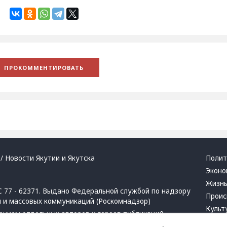
/ Новости Якутии и Якутска
Полит
Эконо
Жизн
 77 - 62371. Выдано Федеральной службой по надзору
Проис
й и массовых коммуникаций (Роскомнадзор)
Культ
ением отдельных авторов и героев публикаций.
Респу
 активная ссылка на сайт.