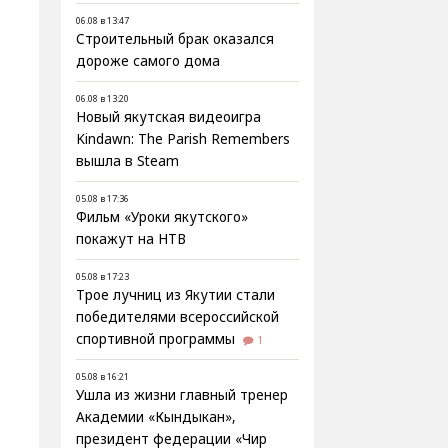
06.08 в 13:47
Строительный брак оказался
дороже самого дома
06.08 в 13:20
Новый якутская видеоигра
Kindawn: The Parish Remembers
вышла в Steam
05.08 в 17:36
Фильм «Уроки якутского»
покажут на НТВ
05.08 в 17:23
Трое лучниц из Якутии стали
победителями всероссийской
спортивной программы
1
05.08 в 16:21
Ушла из жизни главный тренер
Академии «Кындыкан»,
президент федерации «Чир