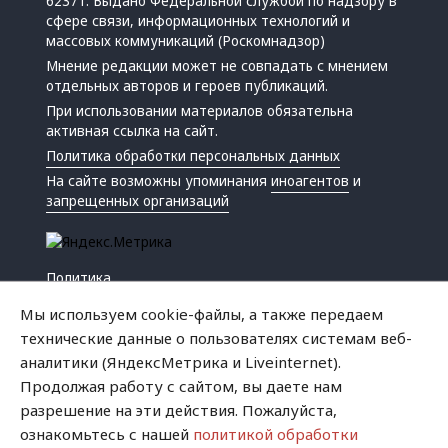
62371. Выдано Федеральной службой по надзору в
сфере связи, информационных технологий и
массовых коммуникаций (Роскомнадзор)
Мнение редакции может не совпадать с мнением
отдельных авторов и героев публикаций.
При использовании материалов обязательна
активная ссылка на сайт.
Политика обработки персональных данных
На сайте возможны упоминания
иноагентов
и
запрещенных организаций
Политика
Экономика
Мы используем cookie-файлы, а также передаем
Жизнь
технические данные о пользователях системам веб-
Происшествия
аналитики (ЯндексМетрика и Liveinternet).
Культура
Продолжая работу с сайтом, вы даете нам
Республика
разрешение на эти действия. Пожалуйста,
Криминал
ознакомьтесь с нашей
политикой обработки