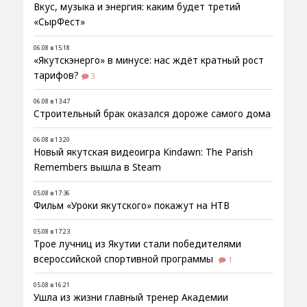
Вкус, музыка и энергия: каким будет третий
«СырФест»
06.08 в 15:18
«Якутскэнерго» в минусе: нас ждёт кратный рост
тарифов?
3
06.08 в 13:47
Строительный брак оказался дороже самого дома
06.08 в 13:20
Новый якутская видеоигра Kindawn: The Parish
Remembers вышла в Steam
05.08 в 17:36
Фильм «Уроки якутского» покажут на НТВ
05.08 в 17:23
Трое лучниц из Якутии стали победителями
всероссийской спортивной программы
1
05.08 в 16:21
Ушла из жизни главный тренер Академии