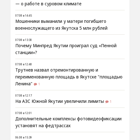
— о работе в суровом климате
07.08 в 14:45
Мошенники выманили у матери погибшего
военнослужащего из Якутска 5 млн рублей
07.08 в 13:30
Почему Минпред Якутии проиграл суд «Пенной
станции»?
07.08 в 12:48
Трутнев назвал отремонтированную и
переименованную площадь в Якутске "площадью
Ленина"
1
07.08 в 12:17
На АЗС Южной Якутии увеличили лимиты
1
07.08 в 12:01
Дополнительные комплексы фотовидеофиксации
установят на федтрассах
06.08 в 15:39