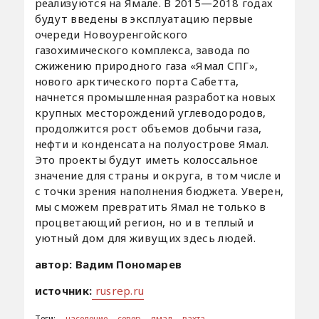
реализуются на Ямале. В 2015—2018 годах
будут введены в эксплуатацию первые
очереди Новоуренгойского
газохимического комплекса, завода по
сжижению природного газа «Ямал СПГ»,
нового арктического порта Сабетта,
начнется промышленная разработка новых
крупных месторождений углеводородов,
продолжится рост объемов добычи газа,
нефти и конденсата на полуострове Ямал.
Это проекты будут иметь колоссальное
значение для страны и округа, в том числе и
с точки зрения наполнения бюджета. Уверен,
мы сможем превратить Ямал не только в
процветающий регион, но и в теплый и
уютный дом для живущих здесь людей.
автор: Вадим Пономарев
источник:
rusrep.ru
Теги:
население
север
ямал
вахта