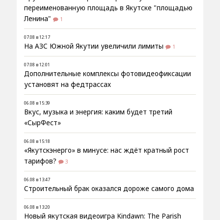
переименованную площадь в Якутске "площадью
Ленина"
1
07.08 в 12:17
На АЗС Южной Якутии увеличили лимиты
1
07.08 в 12:01
Дополнительные комплексы фотовидеофиксации
установят на федтрассах
06.08 в 15:39
Вкус, музыка и энергия: каким будет третий
«СырФест»
06.08 в 15:18
«Якутскэнерго» в минусе: нас ждёт кратный рост
тарифов?
3
06.08 в 13:47
Строительный брак оказался дороже самого дома
06.08 в 13:20
Новый якутская видеоигра Kindawn: The Parish