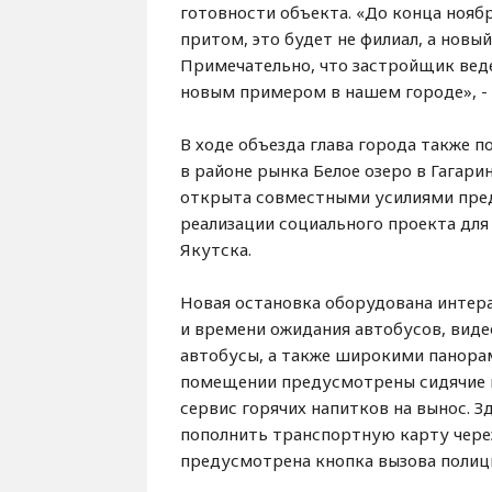
готовности объекта. «До конца нояб
притом, это будет не филиал, а новы
Примечательно, что застройщик веде
новым примером в нашем городе», - 
В ходе объезда глава города также
в районе рынка Белое озеро в Гагари
открыта совместными усилиями пред
реализации социального проекта для
Якутска.
Новая остановка оборудована интер
и времени ожидания автобусов, вид
автобусы, а также широкими панора
помещении предусмотрены сидячие мес
сервис горячих напитков на вынос. З
пополнить транспортную карту через
предусмотрена кнопка вызова полиц