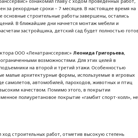
анссервис» ознакомил главу с ходом проведенных работ,
ен за рекордные сроки – 7 месяцев. В настоящее время на
се основные строительные работы завершены, остались
щений. В ближайшие дни начнется монтаж мебели и
расчетам застройщика, детский сад будет полностью гото
ектора ООО «Ленатранссервис»
Леонида Григорьева
,
 ограниченными возможностями. Для этих целей в
подъемники на второй и третий этажи. Особенностью
ные малые архитектурные формы, используемые в игровых
е самолетов, автомобилей, пароходов, животных и птиц
высоким качеством. Помимо этого, в покрытии
еменное полиуретановое покрытие «гамбит спорт-холл», н
л ход строительных работ, отметив высокую степень