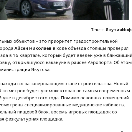
Текст:
ЯкутияИнф
льных объектов – это приоритет градостроительной
 города
Айсен Николаев
в ходе объезда столицы проверил
сада в 16 квартале, который будет введен уже в ближайши
новку, открывшуюся накануне в районе Аэропорта. Об этом
дминистрации Якутска
.
е находится на завершающем этапе строительства. Новый
0 кв.метров будет укомплектован по самым современным
й уже в декабре этого года. Помимо основных помещений
дусмотрены специализированные медицинские кабинеты,
дельный пищевой блок, восемь игровых площадок со
я физкультурная площадка.