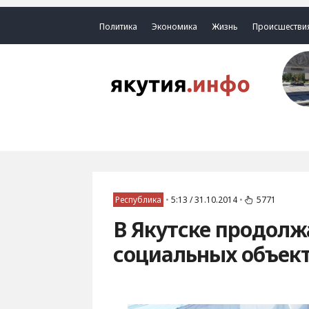
Политика
Экономика
Жизнь
Происшестви
Республика
•
5:13 / 31.10.2014
•
5771
В Якутске продолж
социальных объек