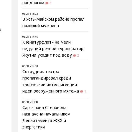
предлогом
3
05.08 в 15:02
В Усть-Майском районе пропал
пожилой мужчина
в
05.08 в 14:46
«Ленатурфлот» на мели:
ведущий речной туроператор
Якутии уходит под воду
2
05.08 в 14:08
Сотрудник театра
пропагандировал среди
творческой интеллигенции
идеи вооруженного мятежа
1
е
05.08 в 13:30
Саргылана Степанова
назначена начальником
Департамента ЖКХ и
энергетики