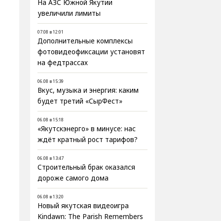
На АЗС Южной Якутии
увеличили лимиты
07.08 в 12:01
Дополнительные комплексы
фотовидеофиксации установят
на федтрассах
06.08 в 15:39
Вкус, музыка и энергия: каким
будет третий «СырФест»
06.08 в 15:18
«Якутскэнерго» в минусе: нас
ждёт кратный рост тарифов?
06.08 в 13:47
Строительный брак оказался
дороже самого дома
06.08 в 13:20
Новый якутская видеоигра
Kindawn: The Parish Remembers