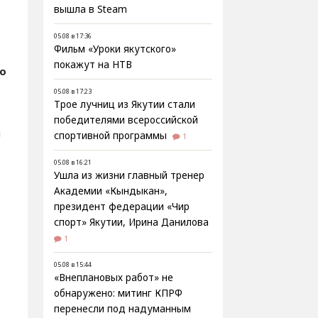
вышла в Steam
05.08 в 17:36
Фильм «Уроки якутского»
покажут на НТВ
о
05.08 в 17:23
Трое лучниц из Якутии стали
победителями всероссийской
й
спортивной программы
1
05.08 в 16:21
Ушла из жизни главный тренер
Академии «Кындыкан»,
президент федерации «Чир
спорт» Якутии, Ирина Данилова
1
05.08 в 15:44
«Внеплановых работ» не
обнаружено: митинг КПРФ
перенесли под надуманным