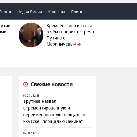
Город
Недра Якутии
Контакты
Поиск
Кремлёвские сигналы:
ями
о чём говорит встреча
Путина с
Маринычевым
Свежие новости
07.08 в 12:48
Трутнев назвал
отремонтированную и
переименованную площадь в
Якутске "площадью Ленина"
07.08 в 12:17