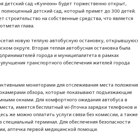
ря детский сад «Кунчээн» будет торжественно открыт,
й полноценный детский сад, который примет до 300 детей.
т строительство на собственные средства, что является
отметил глава.
 посетил новую теплую автобусную остановку, открывшуюс
нском округе. Вторая теплая автобусная остановка была
принимателей города и муниципалитета в рамках
 улучшения транспортного обеспечения жителей города
активными мониторами для отслеживания места положени
еокамерами обзора, которые показывают подъезжающие
мными окнами. Для комфортного ожидания автобуса в
та, имеется бесплатный wi-fi, точка зарядки телефонов и
десь же можно оплатить услуги связи без комиссии, а также
 специальный терминал. Для обеспечения безопасности
ии, аптечка первой медицинской помощи.