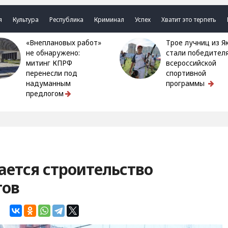
я
Культура
Республика
Криминал
Успех
Хватит это терпеть
«Внеплановых работ»
Трое лучниц из Якутии
не обнаружено:
стали победител
митинг КПРФ
всероссийской
перенесли под
спортивной
надуманным
программы
предлогом
ается строительство
тов