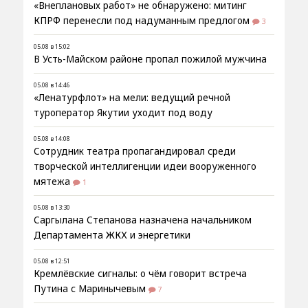
«Внеплановых работ» не обнаружено: митинг
КПРФ перенесли под надуманным предлогом
3
05.08 в 15:02
В Усть-Майском районе пропал пожилой мужчина
05.08 в 14:46
«Ленатурфлот» на мели: ведущий речной
туроператор Якутии уходит под воду
05.08 в 14:08
Сотрудник театра пропагандировал среди
творческой интеллигенции идеи вооруженного
мятежа
1
05.08 в 13:30
Саргылана Степанова назначена начальником
Департамента ЖКХ и энергетики
05.08 в 12:51
Кремлёвские сигналы: о чём говорит встреча
Путина с Маринычевым
7