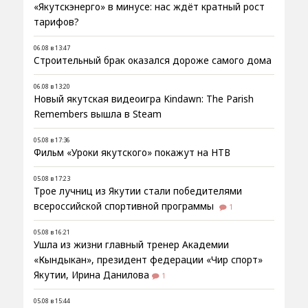
«Якутскэнерго» в минусе: нас ждёт кратный рост
тарифов?
06.08 в 13:47
Строительный брак оказался дороже самого дома
06.08 в 13:20
Новый якутская видеоигра Kindawn: The Parish
Remembers вышла в Steam
05.08 в 17:36
Фильм «Уроки якутского» покажут на НТВ
05.08 в 17:23
Трое лучниц из Якутии стали победителями
всероссийской спортивной программы
1
05.08 в 16:21
Ушла из жизни главный тренер Академии
«Кындыкан», президент федерации «Чир спорт»
Якутии, Ирина Данилова
1
05.08 в 15:44