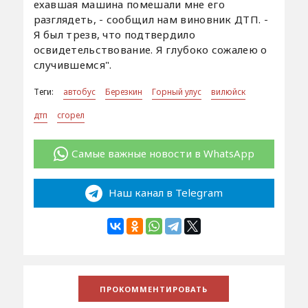
ехавшая машина помешали мне его
разглядеть, - сообщил нам виновник ДТП. -
Я был трезв, что подтвердило
освидетельствование. Я глубоко сожалею о
случившемся".
Теги:
автобус
Березкин
Горный улус
вилюйск
дтп
сгорел
Самые важные новости в WhatsApp
Наш канал в Telegram