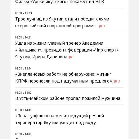
Фильм «Уроки якутского» покажут на НТВ
05.08 в 17:23
Трое лучниц из Якутии стали победителями
всероссийской спортивной программы
1
05.08 в 16:21
Ушла из жизни главный тренер Академии
«Кындыкан», президент федерации «Чир спорт»
Якутии, Ирина Данилова
1
05.08 в 15:44
«Внеплановых работ» не обнаружено: митинг
КПРФ перенесли под надуманным предлогом
3
05.08 в 15:02
В Усть-Майском районе пропал пожилой мужчина
05.08 в 14:46
«Ленатурфлот» на мели: ведущий речной
туроператор Якутии уходит под воду
05.08 в 14:08