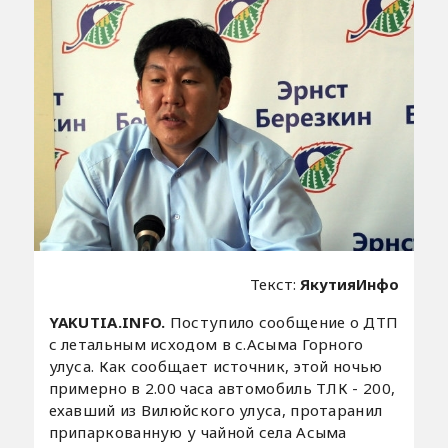
Текст:
ЯкутияИнфо
YAKUTIA.INFO.
Поступило сообщение о ДТП
с летальным исходом в с.Асыма Горного
улуса. Как сообщает источник, этой ночью
примерно в 2.00 часа автомобиль ТЛК - 200,
ехавший из Вилюйского улуса, протаранил
припаркованную у чайной села Асыма