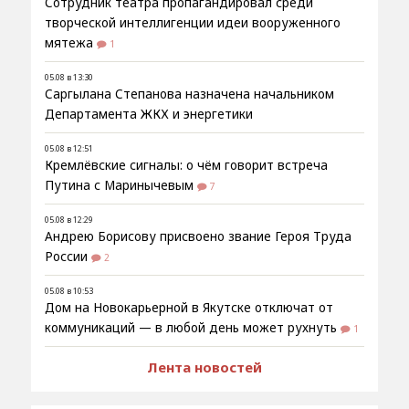
Сотрудник театра пропагандировал среди
творческой интеллигенции идеи вооруженного
мятежа
1
05.08 в 13:30
Саргылана Степанова назначена начальником
Департамента ЖКХ и энергетики
05.08 в 12:51
Кремлёвские сигналы: о чём говорит встреча
Путина с Маринычевым
7
05.08 в 12:29
Андрею Борисову присвоено звание Героя Труда
России
2
05.08 в 10:53
Дом на Новокарьерной в Якутске отключат от
коммуникаций — в любой день может рухнуть
1
Лента новостей