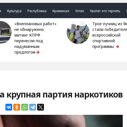
я
Культура
Республика
Криминал
Успех
Хватит это терпеть
«Внеплановых работ»
Трое лучниц из Якутии
не обнаружено:
стали победител
митинг КПРФ
всероссийской
перенесли под
спортивной
надуманным
программы
предлогом
а крупная партия наркотиков