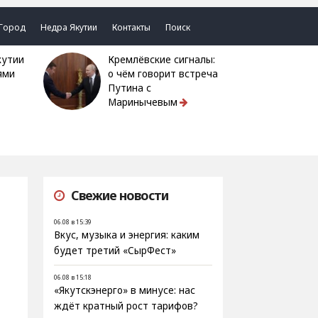
Город
Недра Якутии
Контакты
Поиск
Кремлёвские сигналы:
ями
о чём говорит встреча
Путина с
Маринычевым
Свежие новости
06.08 в 15:39
Вкус, музыка и энергия: каким
будет третий «СырФест»
06.08 в 15:18
«Якутскэнерго» в минусе: нас
ждёт кратный рост тарифов?