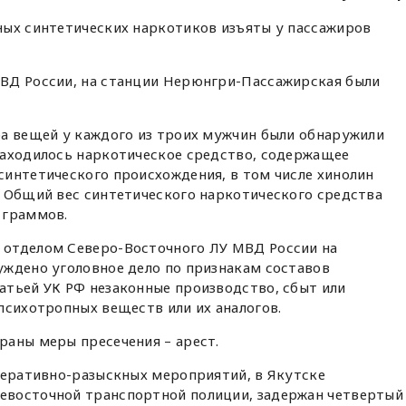
ных синтетических наркотиков изъяты у пассажиров
ВД России, на станции Нерюнгри-Пассажирская были
ра вещей у каждого из троих мужчин были обнаружили
находилось наркотическое средство, содержащее
синтетического происхождения, в том числе хинолин
. Общий вес синтетического наркотического средства
 граммов.
 отделом Северо-Восточного ЛУ МВД России на
уждено уголовное дело по признакам составов
атьей УК РФ незаконные производство, сбыт или
психотропных веществ или их аналогов.
раны меры пресечения – арест.
перативно-разыскных мероприятий, в Якутске
евосточной транспортной полиции, задержан четвертый