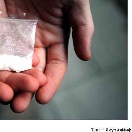
Текст:
ЯкутияИнф