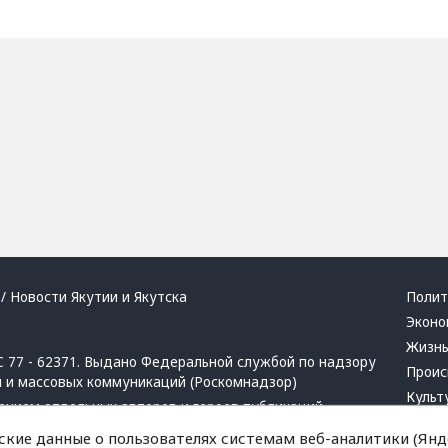
/ Новости Якутии и Якутска
Полит
Эконо
Жизн
 77 - 62371. Выдано Федеральной службой по надзору
Проис
й и массовых коммуникаций (Роскомнадзор)
Культ
ением отдельных авторов и героев публикаций.
Респу
 активная ссылка на сайт.
ские данные о пользователях системам веб-аналитики (Янде
Крим