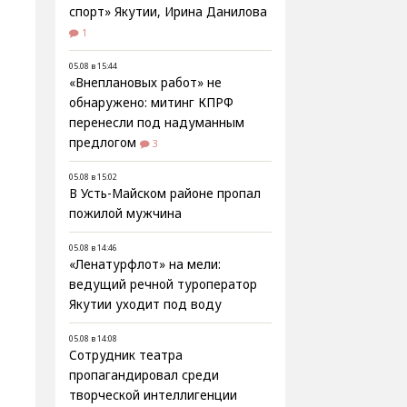
спорт» Якутии, Ирина Данилова
1
05.08 в 15:44
«Внеплановых работ» не
обнаружено: митинг КПРФ
перенесли под надуманным
предлогом
3
05.08 в 15:02
В Усть-Майском районе пропал
пожилой мужчина
05.08 в 14:46
«Ленатурфлот» на мели:
ведущий речной туроператор
Якутии уходит под воду
05.08 в 14:08
Сотрудник театра
пропагандировал среди
творческой интеллигенции