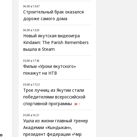
06.08 в 13:47
Строительный брак оказался
дороже самого дома
06.08 в 13:20
Новый якутская видеоигра
Kindawn: The Parish Remembers
вышла в Steam
05.08 в 17:36
Фильм «Уроки якутского»
покажут на НТВ
05.08 в 17:23
Трое лучниц из Якутии стали
победителями всероссийской
спортивной программы
1
05.08 в 16:21
Ушла из жизни главный тренер
Академии «Кындыкан»,
о
президент федерации «Чир