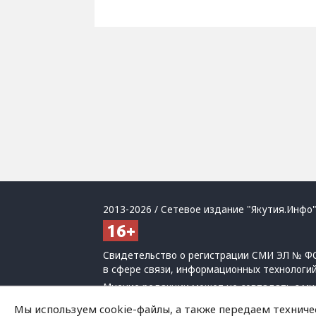
2013-2026 / Сетевое издание "Якутия.Инфо"
Свидетельство о регистрации СМИ ЭЛ № ФС
в сфере связи, информационных технологи
Мнение редакции может не совпадать с мн
При использовании материалов обязательна
Мы используем cookie-файлы, а также передаем техниче