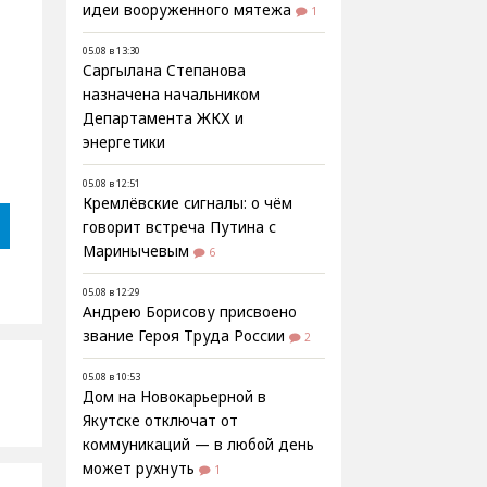
идеи вооруженного мятежа
1
05.08 в 13:30
Саргылана Степанова
назначена начальником
Департамента ЖКХ и
энергетики
05.08 в 12:51
Кремлёвские сигналы: о чём
говорит встреча Путина с
Маринычевым
6
05.08 в 12:29
Андрею Борисову присвоено
звание Героя Труда России
2
05.08 в 10:53
Дом на Новокарьерной в
Якутске отключат от
коммуникаций — в любой день
может рухнуть
1