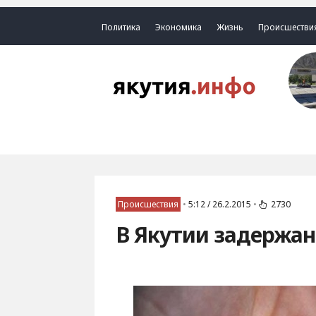
Политика
Экономика
Жизнь
Происшестви
Происшествия
•
5:12 / 26.2.2015
•
2730
В Якутии задержан