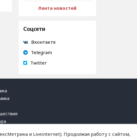
Лента новостей
Соцсети
Вконтакте
Telegram
Twitter
ика
мика
ь
шествия
ура
блика
ксМетрика и Liveinternet). Продолжая работу с сайтом,
инал