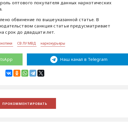
 роль оптового покупателя данных наркотических
а.
лено обвинение по вышеуказанной статье. В
нодательством санкция статьи предусматривает
на срок до двадцати лет.
ркотики
СВ ЛУ МВД
наркокурьеры
atsApp
Наш канал в Telegram