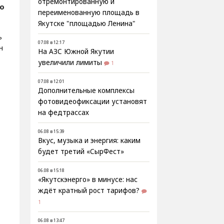
отремонтированную и
о
переименованную площадь в
Якутске "площадью Ленина"
ь
07.08 в 12:17
н
На АЗС Южной Якутии
увеличили лимиты
1
07.08 в 12:01
Дополнительные комплексы
фотовидеофиксации установят
на федтрассах
06.08 в 15:39
Вкус, музыка и энергия: каким
будет третий «СырФест»
06.08 в 15:18
«Якутскэнерго» в минусе: нас
ждёт кратный рост тарифов?
1
06.08 в 13:47