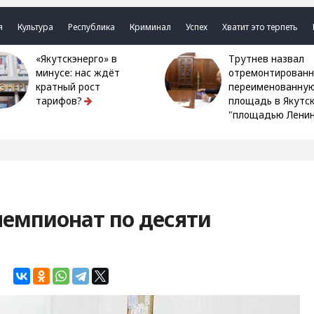
я
Культура
Республика
Криминал
Успех
Хватит это терпеть
«Якутскэнерго» в
Трутнев назвал
минусе: нас ждёт
отремонтированн
кратный рост
переименованну
тарифов?
площадь в Якутс
"площадью Ленин
чемпионат по десяти