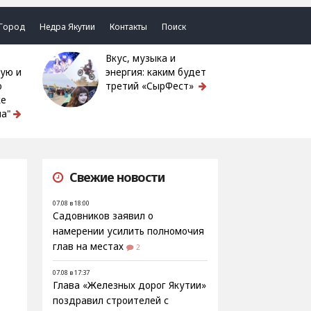
Город
Недра Якутии
Контакты
Поиск
Вкус, музыка и
ую и
энергия: каким будет
ю
третий «СырФест»
ке
а"
Свежие новости
07.08 в 18:00
Садовников заявил о
намерении усилить полномочия
глав на местах
2
07.08 в 17:37
Глава «Железных дорог Якутии»
поздравил строителей с