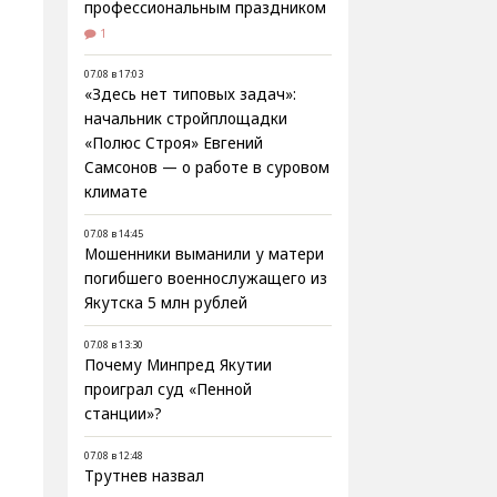
профессиональным праздником
1
07.08 в 17:03
«Здесь нет типовых задач»:
начальник стройплощадки
«Полюс Строя» Евгений
Самсонов — о работе в суровом
климате
07.08 в 14:45
Мошенники выманили у матери
погибшего военнослужащего из
Якутска 5 млн рублей
07.08 в 13:30
Почему Минпред Якутии
проиграл суд «Пенной
станции»?
07.08 в 12:48
Трутнев назвал