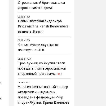
Строительный брак оказался
дороже самого дома
06.08 в 13:20
Новый якутская видеоигра
Kindawn: The Parish Remembers
вышла в Steam
05.08 в 17:36
Фильм «Уроки якутского»
покажут на НТВ
05.08 в 17:23
Трое лучниц из Якутии стали
а
победителями всероссийской
спортивной программы
1
е
05.08 в 16:21
Ушла из жизни главный тренер
Академии «Кындыкан»,
президент федерации «Чир
о
спорт» Якутии, Ирина Данилова