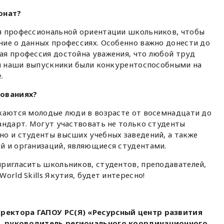
онат?
я профессиональной ориентации школьников, чтобы
ие о данных профессиях. Особенно важно донести до
ая профессия достойна уважения, что любой труд
бы наши выпускники были конкурентоспособными на
.
нованиях?
скаются молодые люди в возрасте от восемнадцати до
андарт. Могут участвовать не только студенты
о и студенты высших учебных заведений, а также
й и организаций, являющиеся студентами.
пригласить школьников, студентов, преподавателей,
orld Skills Якутия, будет интересно!
ректора ГАПОУ РС(Я) «Ресурсный центр развития
, руководитель регионального координационного