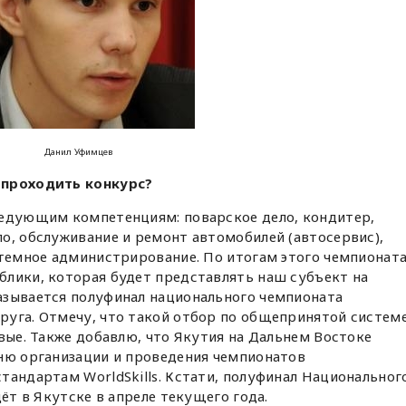
Данил Уфимцев
 проходить конкурс?
ледующим компетенциям: поварское дело, кондитер,
о, обслуживание и ремонт автомобилей (автосервис),
стемное администрирование. По итогам этого чемпионат
блики, которая будет представлять наш субъект на
азывается полуфинал национального чемпионата
руга. Отмечу, что такой отбор по общепринятой систем
рвые. Также добавлю, что Якутия на Дальнем Востоке
вню организации и проведения чемпионатов
тандартам WorldSkills. Кстати, полуфинал Национальног
дёт в Якутске в апреле текущего года.