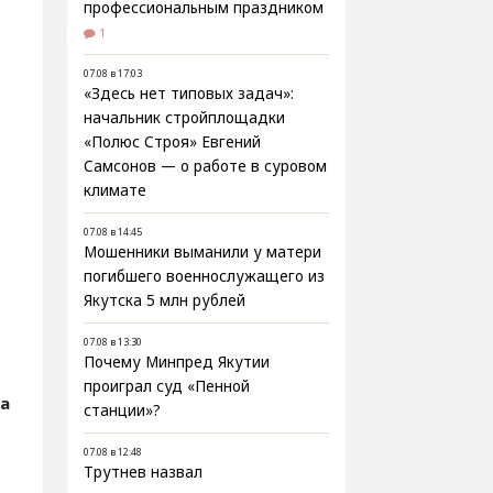
профессиональным праздником
1
07.08 в 17:03
«Здесь нет типовых задач»:
начальник стройплощадки
«Полюс Строя» Евгений
Самсонов — о работе в суровом
климате
07.08 в 14:45
Мошенники выманили у матери
погибшего военнослужащего из
Якутска 5 млн рублей
07.08 в 13:30
Почему Минпред Якутии
проиграл суд «Пенной
ва
станции»?
07.08 в 12:48
Трутнев назвал