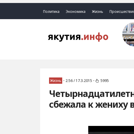
Политика
Экономика
Жизнь
Происшестви
Жизнь
•
2:56 / 17.3.2015
•
5995
Четырнадцатилетня
сбежала к жениху 