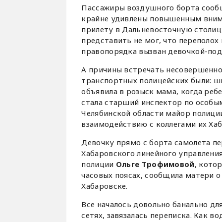
Пассажиры воздушного борта сообщ
крайне удивлены повышенным вним
прилету в Дальневосточную столицу
представить не мог, что переполох 
правопорядка вызван девочкой-под
А причины встречать несовершенн
транспортных полицейских были: ш
объявила в розыск мама, когда ре
стала старший инспектор по особы
Челябинской области майор полиции
взаимодействию с коллегами их Ха
Девочку прямо с борта самолета п
Хабаровского линейного управлени
полиции
Ольге Трофимовой
, кото
часовых поясах, сообщила матери о 
Хабаровске.
Все началось довольно банально дл
сетях, завязалась переписка. Как в