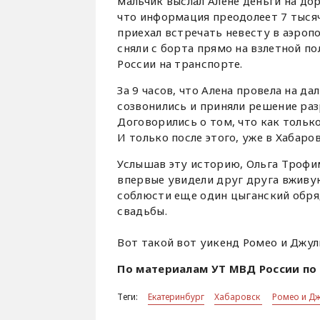
мальчик выслал Алене деньги на дор
что информация преодолеет 7 тыся
приехал встречать невесту в аэропо
сняли с борта прямо на взлетной п
России на транспорте.
За 9 часов, что Алена провела на 
созвонились и приняли решение ра
Договорились о том, что как только
И только после этого, уже в Хабаро
Услышав эту историю, Ольга Трофим
впервые увидели друг друга вживую
соблюсти еще один цыганский обряд
свадьбы.
Вот такой вот уикенд Ромео и Джул
По материалам УТ МВД России п
Теги:
Екатеринбург
Хабаровск
Ромео и Дж