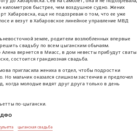
огу до Хабаровска. Сев на самолет, она и не подозревала
ч километров быстрее, чем воздушное судно. Жених
рт Хабаровска, еще не подозревая о том, что ее уже
олосе и везут в Хабаровское линейное управление МВД
дальневосточной земле, родители возлюбленных впервые
зрешить свадьбу по всем цыганским обычаям.
 Алена вернется в Миасс, в дом невесты прибудут сваты
вске, состоится грандиозная свадьба.
ова пригласила жениха в отдел, чтобы подростки
. Но мальчик оказался слишком застенчив и предпочел
, когда молодые видят друг друга только в день
ьетты по-цыгански.
о ДФО
ульетта
цыганская свадьба