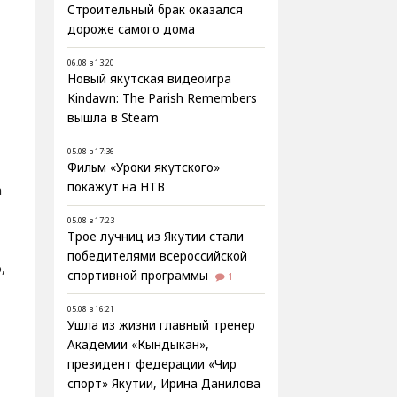
Строительный брак оказался
дороже самого дома
06.08 в 13:20
Новый якутская видеоигра
Kindawn: The Parish Remembers
вышла в Steam
05.08 в 17:36
Фильм «Уроки якутского»
покажут на НТВ
а
05.08 в 17:23
Трое лучниц из Якутии стали
победителями всероссийской
,
спортивной программы
1
05.08 в 16:21
Ушла из жизни главный тренер
Академии «Кындыкан»,
президент федерации «Чир
спорт» Якутии, Ирина Данилова