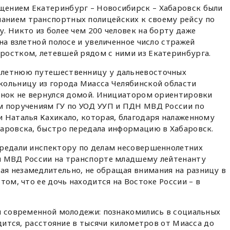
ением Екатеринбург – Новосибирск – Хабаровск были
анием транспортных полицейских к своему рейсу по
. Никто из более чем 200 человек на борту даже
на взлетной полосе и увеличенное число стражей
ростком, летевшей рядом с ними из Екатеринбурга.
олетнюю путешественницу у дальневосточных
кольницу из города Миасса Челябинской области
бенок не вернулся домой. Инициатором ориентировки
м поручениям ГУ по УОД УУП и ПДН МВД России по
 Наталья Кахикало, которая, благодаря налаженному
баровска, быстро передала информацию в Хабаровск.
ередали инспектору по делам несовершеннолетних
я МВД России на транспорте младшему лейтенанту
рая незамедлительно, не обращая внимания на разницу в
том, что ее дочь находится на Востоке России – в
я современной молодежи: познакомились в социальных
одится, расстояние в тысячи километров от Миасса до