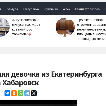
я
Культура
Республика
Криминал
Успех
Хватит это терпеть
«Якутскэнерго» в
Трутнев назвал
минусе: нас ждёт
отремонтированн
кратный рост
переименованну
тарифов?
площадь в Якутс
"площадью Ленин
я девочка из Екатеринбурга
в Хабаровск