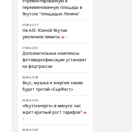
отремонтированную и
переименованную площадь в
Якутске "площадью Ленина"
07.08 в 12:17
На АЗС Южной Якутии
увеличили лимиты
1
07.08 в 12:01
Дополнительные комплексы
фотовидеофиксации установят
на федтрассах
06.08 в 15:39
Вкус, музыка и энергия: каким
будет третий «СырФест»
06.08 в 15:18
«Якутскэнерго» в минусе: нас
ждёт кратный рост тарифов?
1
06.08 в 13:47