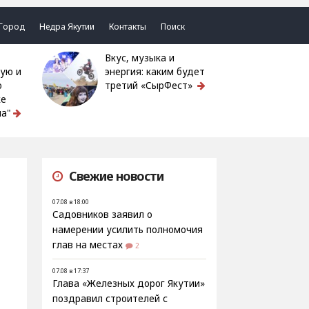
Город
Недра Якутии
Контакты
Поиск
Вкус, музыка и
ую и
энергия: каким будет
ю
третий «СырФест»
ке
а"
Свежие новости
07.08 в 18:00
Садовников заявил о
намерении усилить полномочия
глав на местах
2
07.08 в 17:37
Глава «Железных дорог Якутии»
поздравил строителей с