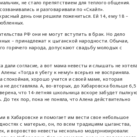
мальчик, не стало препятствием для теплого общения.
созванивались и разговаривали по «Скайп».
красный день они решили пожениться. Ей 14, ему 18 –
юбленных.
тельства РФ они не могут вступить в брак. Но дело
нных – принадлежат к цыганской народности. Обычаи,
го горячего народа, допускают свадьбу молодых с
ха дали согласие, а вот мама невесты и слышать не хотел
Алены: «Тогда я убегу к нему!» всерьез не восприняла.
а спокойная, хорошо учится и своей маме, которая
а не доставляла. А, во-вторых, до Хабаровска больше 6,5
ерена, что 14-летняя школьница вскоре забудет пылкую
 До тех пор, пока не поняла, что Алена действительно
и в Хабаровске и помогает им вести свое небольшое
удностях с матерью, он, по всем традициям цыганства,
век, и воровство невесты несколько модернизировали: