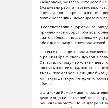
Хабаровска, жителем которого был 
Ежедневно ребята переписывались, 
Привязанность крепла и в один пре
почти ровесники шекспировских вл
В соответствии с нормами законода
приняло иной оборот: оба возлюбле
свято соблюдающиеся веками у это
обоюдного разрешения родителей.
За тем и стало дело: родители жени
о раннем браке своей дочери. Слова 
Отчасти, потому что Алена – девочк
воспитывает ее одна, хлопот никогд
тысяч километров. Женщина была ув
но такую далекую интернет-любовь.
сбежала.
Цыганский Ромео живет с родителям
дело. Когда невеста сообщила о тр
решил ее украсть. Но на дворе 21 