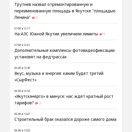
Трутнев назвал отремонтированную и
переименованную площадь в Якутске "площадью
Ленина"
3
07.08 в 12:17
На АЗС Южной Якутии увеличили лимиты
1
07.08 в 12:01
Дополнительные комплексы фотовидеофиксации
установят на федтрассах
06.08 в 15:39
Вкус, музыка и энергия: каким будет третий
«СырФест»
06.08 в 15:18
«Якутскэнерго» в минусе: нас ждёт кратный рост
тарифов?
3
06.08 в 13:47
Строительный брак оказался дороже самого дома
06.08 в 13:20