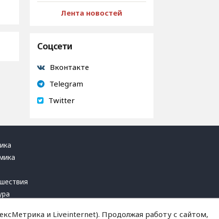
Лента новостей
Соцсети
Вконтакте
Telegram
Twitter
ика
мика
ь
шествия
ура
блика
ксМетрика и Liveinternet). Продолжая работу с сайтом,
инал