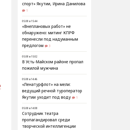
спорт» Якутии, Ирина Данилова
1
05.08 в 15:44
«Внеплановых работ» не
обнаружено: митинг КПРФ
перенесли под надуманным
предлогом
3
05.08 в 15:02
В Усть-Майском районе пропал
пожилой мужчина
05.08 в 14:46
«Ленатурфлот» на мели:
а
ведущий речной туроператор
Якутии уходит под воду
1
05.08 в 14:08
Сотрудник театра
пропагандировал среди
творческой интеллигенции