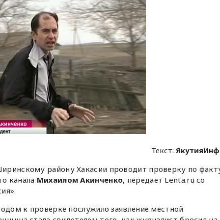
Текст:
ЯкутияИнф
иринскому району Хакасии проводит проверку по факт
го канала
Михаилом Акинченко
, передает Lenta.ru со
ия».
водом к проверке послужило заявление местной
нщина стала свидетелем того, как журналист бросил на