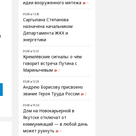
идеи вооруженного мятежа
1
05.08 в 13:30
Саргылана Степанова
назначена начальником
Департамента ЖКХ и
и
энергетики
05.08 в 12:51
Кремлёвские сигналы: о чём
говорит встреча Путина с
Маринычевым
7
05.08 в 12:29
Андрею Борисову присвоено
звание Героя Труда России
2
05.08 в 10:53
Дом на Новокарьерной в
Якутске отключат от
коммуникаций — в любой день
может рухнуть
1