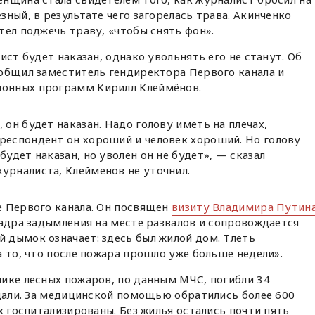
ный, в результате чего загорелась трава. Акинченко
тел поджечь траву, «чтобы снять фон».
ист будет наказан, однако увольнять его не станут. Об
ообщил заместитель гендиректора Первого канала и
онных программ Кирилл Клеймёнов.
 он будет наказан. Надо голову иметь на плечах,
рреспондент он хороший и человек хороший. Но голову
будет наказан, но уволен он не будет», — сказал
урналиста, Клейменов не уточнил.
е Первого канала. Он посвящен
визиту Владимира Путин
кадра задымления на месте развалов и сопровождается
 дымок означает: здесь был жилой дом. Тлеть
а то, что после пожара прошло уже больше недели».
ике лесных пожаров, по данным МЧС, погибли 34
адали. За медицинской помощью обратились более 600
х госпитализированы. Без жилья остались почти пять