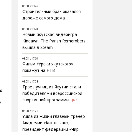
06.08 в 13:47
Строительный брак оказался
дороже самого дома
06.08 в 13:20
Новый якутская видеоигра
Kindawn: The Parish Remembers
вышла в Steam
05.08 в 17:36
Фильм «Уроки якутского»
покажут на НТВ
05.08 в 17:23
Трое лучниц из Якутии стали
о
победителями всероссийской
спортивной программы
1
у
05.08 в 16:21
Ушла из жизни главный тренер
Академии «Кындыкан»,
президент федерации «Чир