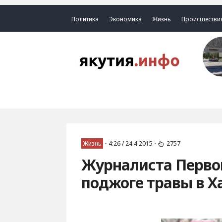
Политика
Экономика
Жизнь
Происшестви
Жизнь
•
4:26 / 24.4.2015
•
2757
Журналиста Первог
поджоге травы в Х