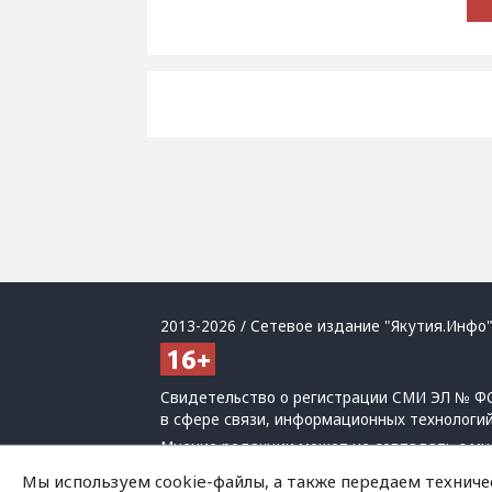
2013-2026 / Сетевое издание "Якутия.Инфо"
Свидетельство о регистрации СМИ ЭЛ № ФС
в сфере связи, информационных технологи
Мнение редакции может не совпадать с мн
При использовании материалов обязательна
Мы используем cookie-файлы, а также передаем техниче