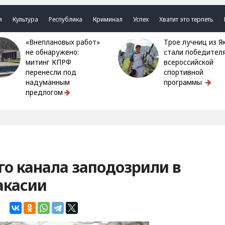
я
Культура
Республика
Криминал
Успех
Хватит это терпеть
«Внеплановых работ»
Трое лучниц из Якутии
не обнаружено:
стали победител
митинг КПРФ
всероссийской
перенесли под
спортивной
надуманным
программы
предлогом
о канала заподозрили в
акасии