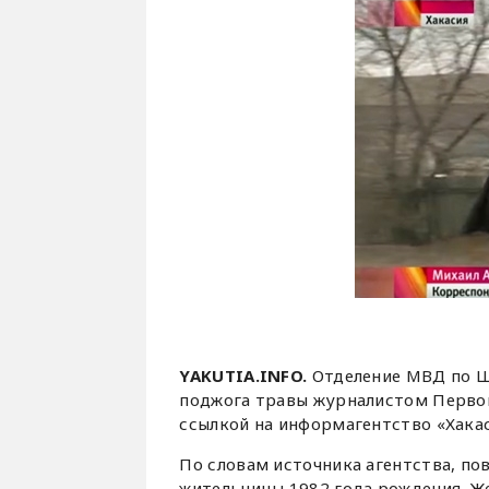
YAKUTIA.INFO.
Отделение МВД по Ш
поджога травы журналистом Перво
ссылкой на информагентство «Хакас
По словам источника агентства, по
жительницы 1982 года рождения. Же