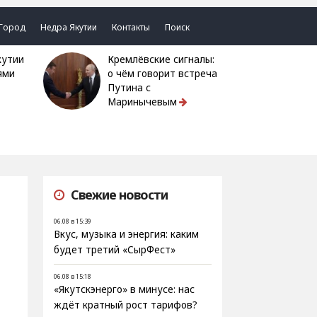
Город
Недра Якутии
Контакты
Поиск
Кремлёвские сигналы:
ями
о чём говорит встреча
Путина с
Маринычевым
Свежие новости
06.08 в 15:39
Вкус, музыка и энергия: каким
будет третий «СырФест»
06.08 в 15:18
«Якутскэнерго» в минусе: нас
ждёт кратный рост тарифов?