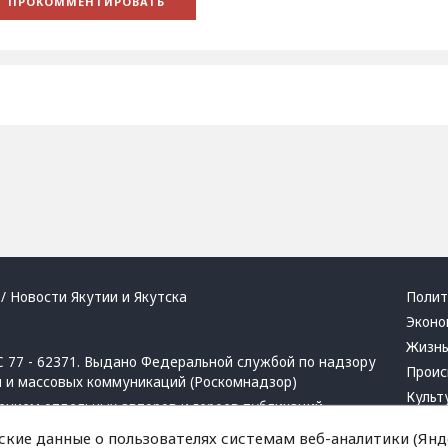
/ Новости Якутии и Якутска
Полит
Эконо
Жизн
 77 - 62371. Выдано Федеральной службой по надзору
Проис
й и массовых коммуникаций (Роскомнадзор)
Культ
ением отдельных авторов и героев публикаций.
Респу
 активная ссылка на сайт.
ские данные о пользователях системам веб-аналитики (Янде
Крим