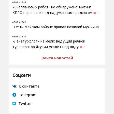
05.08 в 15:44
«Внеплановых работ» не обнаружено: митинг
КПРФ перенесли под надуманным предлогом
3
05.08 в 15:02
В Усть-Майском районе пропал пожилой мужчина
05.08 в 14:46
«Ленатурфлот» на мели: ведущий речной
туроператор Якутии уходит под воду
2
Лента новостей
Соцсети
Вконтакте
Telegram
Twitter