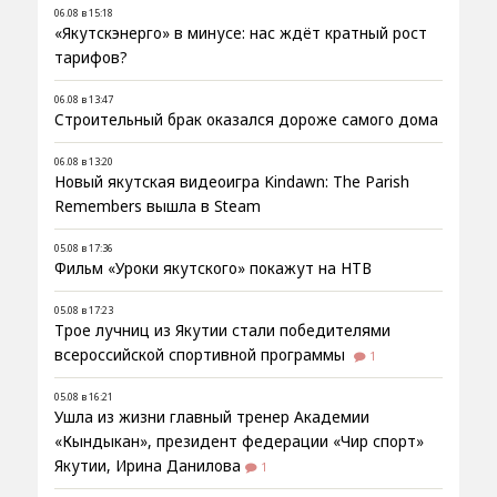
06.08 в 15:18
«Якутскэнерго» в минусе: нас ждёт кратный рост
тарифов?
06.08 в 13:47
Строительный брак оказался дороже самого дома
06.08 в 13:20
Новый якутская видеоигра Kindawn: The Parish
Remembers вышла в Steam
05.08 в 17:36
Фильм «Уроки якутского» покажут на НТВ
05.08 в 17:23
Трое лучниц из Якутии стали победителями
всероссийской спортивной программы
1
05.08 в 16:21
Ушла из жизни главный тренер Академии
«Кындыкан», президент федерации «Чир спорт»
Якутии, Ирина Данилова
1