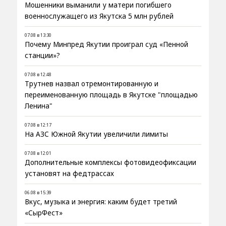
Мошенники выманили у матери погибшего
военнослужащего из Якутска 5 млн рублей
07.08 в 13:30
Почему Минпред Якутии проиграл суд «Пенной
станции»?
07.08 в 12:48
Трутнев назвал отремонтированную и
переименованную площадь в Якутске "площадью
Ленина"
07.08 в 12:17
На АЗС Южной Якутии увеличили лимиты
07.08 в 12:01
Дополнительные комплексы фотовидеофиксации
установят на федтрассах
06.08 в 15:39
Вкус, музыка и энергия: каким будет третий
«СырФест»