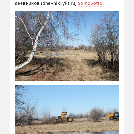
дневников (dnevniki.ykt.ru)
Somo5otto
.