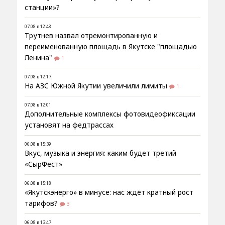
станции»?
07.08 в 12:48
Трутнев назвал отремонтированную и
переименованную площадь в Якутске "площадью
Ленина"
1
07.08 в 12:17
На АЗС Южной Якутии увеличили лимиты
1
07.08 в 12:01
Дополнительные комплексы фотовидеофиксации
установят на федтрассах
06.08 в 15:39
Вкус, музыка и энергия: каким будет третий
«СырФест»
06.08 в 15:18
«Якутскэнерго» в минусе: нас ждёт кратный рост
тарифов?
3
06.08 в 13:47