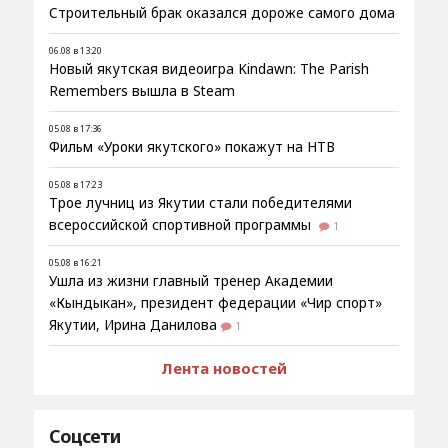
Строительный брак оказался дороже самого дома
06.08 в 13:20
Новый якутская видеоигра Kindawn: The Parish
Remembers вышла в Steam
05.08 в 17:36
Фильм «Уроки якутского» покажут на НТВ
05.08 в 17:23
Трое лучниц из Якутии стали победителями
всероссийской спортивной программы
1
05.08 в 16:21
Ушла из жизни главный тренер Академии
«Кындыкан», президент федерации «Чир спорт»
Якутии, Ирина Данилова
1
Лента новостей
Соцсети