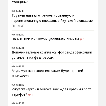
станции»?
07.08 в 12:48
Трутнев назвал отремонтированную и
переименованную площадь в Якутске "площадью
Ленина"
07.08 в 12:17
На АЗС Южной Якутии увеличили лимиты
1
07.08 в 12:01
Дополнительные комплексы фотовидеофиксации
установят на федтрассах
06.08 в 15:39
Вкус, музыка и энергия: каким будет третий
«СырФест»
06.08 в 15:18
«Якутскэнерго» в минусе: нас ждёт кратный рост
тарифов?
1
06.08 в 13:47