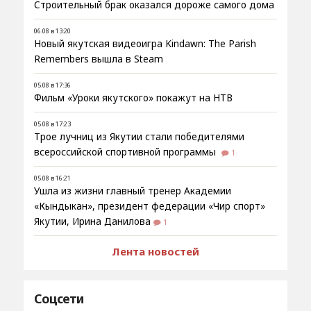
Строительный брак оказался дороже самого дома
06.08 в 13:20
Новый якутская видеоигра Kindawn: The Parish
Remembers вышла в Steam
05.08 в 17:36
Фильм «Уроки якутского» покажут на НТВ
05.08 в 17:23
Трое лучниц из Якутии стали победителями
всероссийской спортивной программы
1
05.08 в 16:21
Ушла из жизни главный тренер Академии
«Кындыкан», президент федерации «Чир спорт»
Якутии, Ирина Данилова
1
Лента новостей
Соцсети