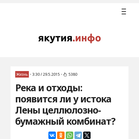
Жизнь
•
3:30 / 29.5.2015
•
5380
Река и отходы:
появится ли у истока
Лены целлюлозно-
бумажный комбинат?