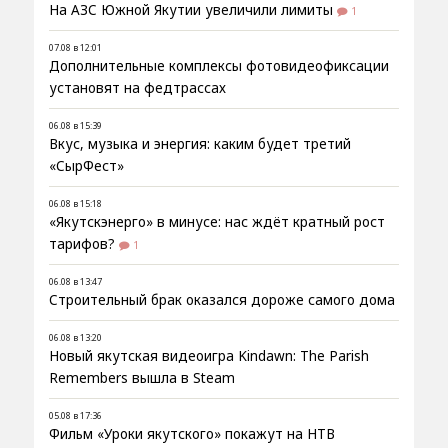
На АЗС Южной Якутии увеличили лимиты
1
07.08 в 12:01
Дополнительные комплексы фотовидеофиксации
установят на федтрассах
06.08 в 15:39
Вкус, музыка и энергия: каким будет третий
«СырФест»
06.08 в 15:18
«Якутскэнерго» в минусе: нас ждёт кратный рост
тарифов?
1
06.08 в 13:47
Строительный брак оказался дороже самого дома
06.08 в 13:20
Новый якутская видеоигра Kindawn: The Parish
Remembers вышла в Steam
05.08 в 17:36
Фильм «Уроки якутского» покажут на НТВ