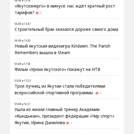
06.08 в 15:18
«Якутскэнерго» в минусе: нас ждёт кратный рост
тарифов?
3
06.08 в 13:47
Строительный брак оказался дороже самого дома
06.08 в 13:20
Новый якутская видеоигра Kindawn: The Parish
Remembers вышла в Steam
05.08 в 17:36
Фильм «Уроки якутского» покажут на НТВ
05.08 в 17:23
Трое лучниц из Якутии стали победителями
всероссийской спортивной программы
1
05.08 в 16:21
Ушла из жизни главный тренер Академии
«Кындыкан», президент федерации «Чир спорт»
Якутии, Ирина Данилова
1