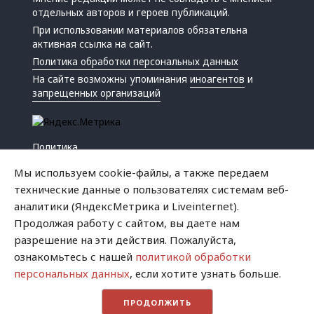
отдельных авторов и героев публикаций.
При использовании материалов обязательна
активная ссылка на сайт.
Политика обработки персональных данных
На сайте возможны упоминания
иноагентов
и
запрещенных организаций
Политика
Экономика
Мы используем cookie-файлы, а также передаем
Жизнь
технические данные о пользователях системам веб-
Происшествия
аналитики (ЯндексМетрика и Liveinternet).
Культура
Продолжая работу с сайтом, вы даете нам
Республика
разрешение на эти действия. Пожалуйста,
Криминал
ознакомьтесь с нашей
политикой обработки
Успех
персональных данных
, если хотите узнать больше.
Хватит это терпеть
ПРОДОЛЖИТЬ
Город