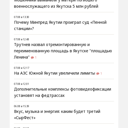
военнослужащего из Якутска 5 млн рублей
07.08 в 13:30
Почему Минпред Якутии проиграл суд «Пенной
станции»?
07.08 в 12:48
Трутнев назвал отремонтированную и
переименованную площадь в Якутске "площадью
Ленина"
1
07.08 в 12:17
На АЗС Южной Якутии увеличили лимиты
1
07.08 в 12:01
Дополнительные комплексы фотовидеофиксации
установят на федтрассах
06.08 в 15:39
Вкус, музыка и энергия: каким будет третий
«СырФест»