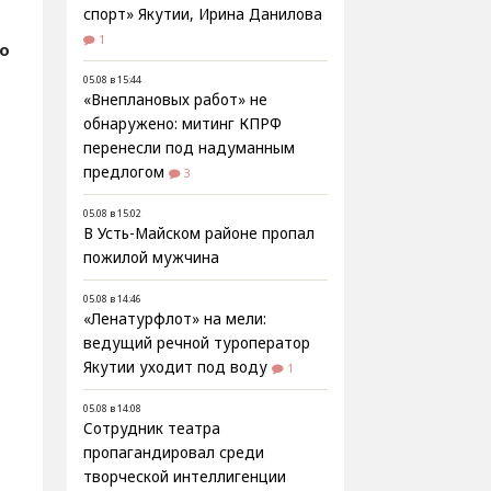
спорт» Якутии, Ирина Данилова
1
о
05.08 в 15:44
«Внеплановых работ» не
обнаружено: митинг КПРФ
перенесли под надуманным
предлогом
3
05.08 в 15:02
В Усть-Майском районе пропал
пожилой мужчина
05.08 в 14:46
«Ленатурфлот» на мели:
ведущий речной туроператор
Якутии уходит под воду
1
05.08 в 14:08
Сотрудник театра
пропагандировал среди
творческой интеллигенции