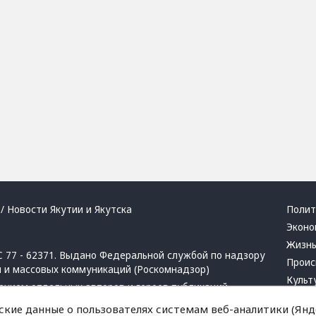
/ Новости Якутии и Якутска
Полит
Эконо
Жизн
 77 - 62371. Выдано Федеральной службой по надзору
Проис
й и массовых коммуникаций (Роскомнадзор)
Культ
ением отдельных авторов и героев публикаций.
Респу
 активная ссылка на сайт.
ские данные о пользователях системам веб-аналитики (Янде
Крим