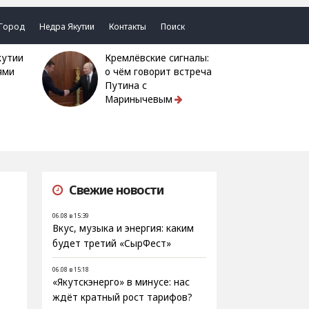
Город
Недра Якутии
Контакты
Поиск
Кремлёвские сигналы:
ями
о чём говорит встреча
Путина с
Маринычевым
Свежие новости
06.08 в 15:39
Вкус, музыка и энергия: каким
будет третий «СырФест»
06.08 в 15:18
«Якутскэнерго» в минусе: нас
ждёт кратный рост тарифов?