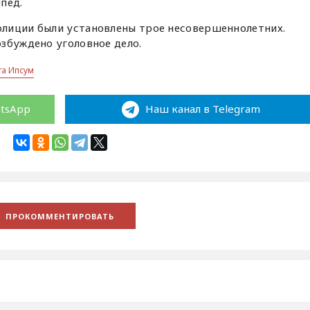
пед.
лиции были установлены трое несовершеннолетних.
збуждено уголовное дело.
та Ипсум
atsApp
Наш канал в Telegram