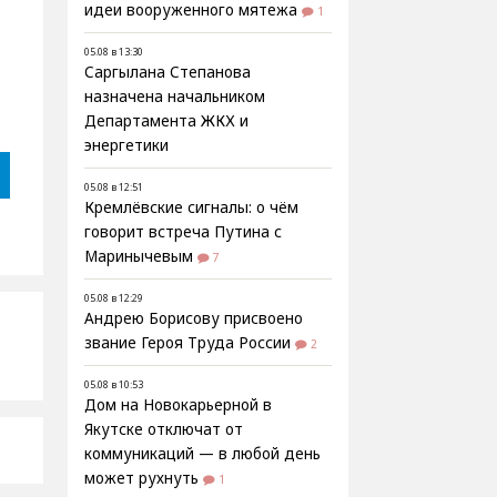
идеи вооруженного мятежа
1
05.08 в 13:30
Саргылана Степанова
назначена начальником
Департамента ЖКХ и
энергетики
05.08 в 12:51
Кремлёвские сигналы: о чём
говорит встреча Путина с
Маринычевым
7
05.08 в 12:29
Андрею Борисову присвоено
звание Героя Труда России
2
05.08 в 10:53
Дом на Новокарьерной в
Якутске отключат от
коммуникаций — в любой день
может рухнуть
1