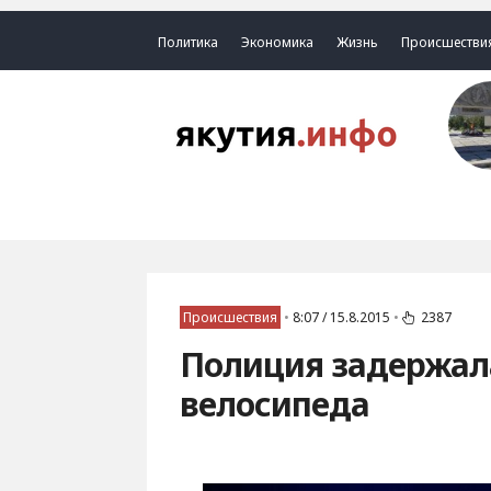
Политика
Экономика
Жизнь
Происшестви
Происшествия
•
8:07 / 15.8.2015
•
2387
Полиция задержал
велосипеда