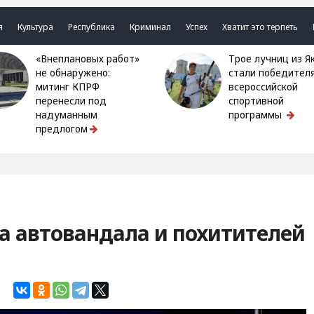
я
Культура
Республика
Криминал
Успех
Хватит это терпеть
«Внеплановых работ»
Трое лучниц из Якутии
не обнаружено:
стали победител
митинг КПРФ
всероссийской
перенесли под
спортивной
надуманным
программы
предлогом
а автовандала и похитителей