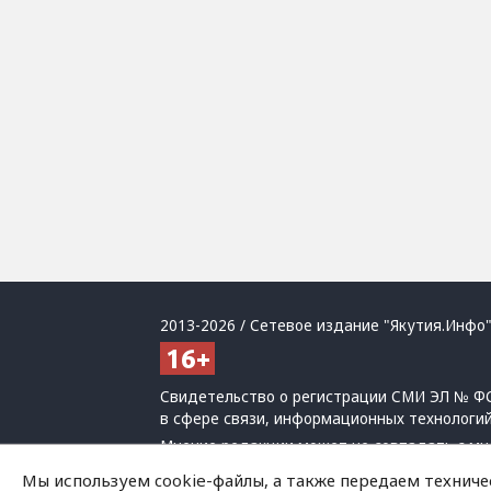
2013-2026 / Сетевое издание "Якутия.Инфо"
Свидетельство о регистрации СМИ ЭЛ № ФС
в сфере связи, информационных технологи
Мнение редакции может не совпадать с мн
При использовании материалов обязательна
Мы используем cookie-файлы, а также передаем техниче