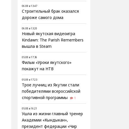
06.08 в 13:47
Строительный брак оказался
дороже самого дома
06.08 в 13:20
Новый якутская видеоигра
Kindawn: The Parish Remembers
вышла в Steam
05.08 в 17:36
Фильм «Уроки якутского»
покажут на НТВ
05.08 в 17:23
Трое лучниц из Якутии стали
победителями всероссийской
спортивной программы
1
05.08 в 16:21
Ушла из жизни главный тренер
Академии «Кындыкан»,
президент федерации «Чир