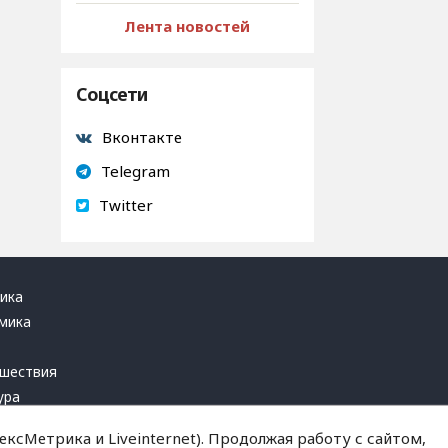
Лента новостей
Соцсети
Вконтакте
Telegram
Twitter
ика
мика
ь
шествия
ура
блика
ксМетрика и Liveinternet). Продолжая работу с сайтом,
инал