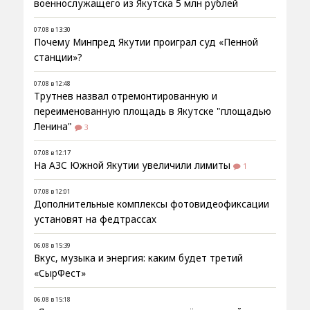
военнослужащего из Якутска 5 млн рублей
07.08 в 13:30
Почему Минпред Якутии проиграл суд «Пенной
станции»?
07.08 в 12:48
Трутнев назвал отремонтированную и
переименованную площадь в Якутске "площадью
Ленина"
3
07.08 в 12:17
На АЗС Южной Якутии увеличили лимиты
1
07.08 в 12:01
Дополнительные комплексы фотовидеофиксации
установят на федтрассах
06.08 в 15:39
Вкус, музыка и энергия: каким будет третий
«СырФест»
06.08 в 15:18