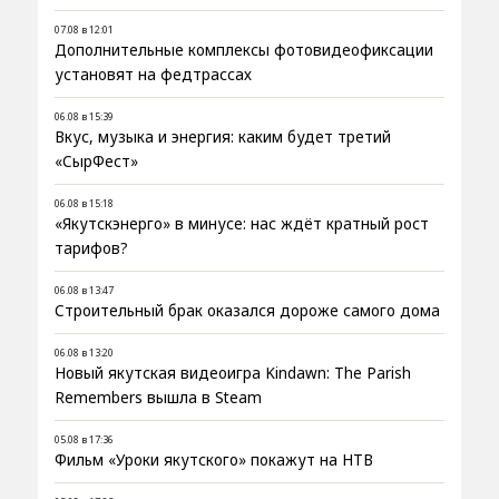
07.08 в 12:01
Дополнительные комплексы фотовидеофиксации
установят на федтрассах
06.08 в 15:39
Вкус, музыка и энергия: каким будет третий
«СырФест»
06.08 в 15:18
«Якутскэнерго» в минусе: нас ждёт кратный рост
тарифов?
06.08 в 13:47
Строительный брак оказался дороже самого дома
06.08 в 13:20
Новый якутская видеоигра Kindawn: The Parish
Remembers вышла в Steam
05.08 в 17:36
Фильм «Уроки якутского» покажут на НТВ