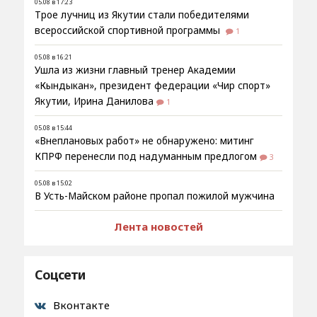
05.08 в 17:23
Трое лучниц из Якутии стали победителями
всероссийской спортивной программы
1
05.08 в 16:21
Ушла из жизни главный тренер Академии
«Кындыкан», президент федерации «Чир спорт»
Якутии, Ирина Данилова
1
05.08 в 15:44
«Внеплановых работ» не обнаружено: митинг
КПРФ перенесли под надуманным предлогом
3
05.08 в 15:02
В Усть-Майском районе пропал пожилой мужчина
Лента новостей
Соцсети
Вконтакте