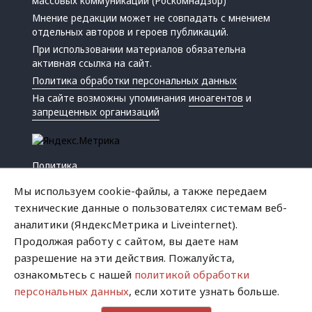
массовых коммуникаций (Роскомнадзор)
Мнение редакции может не совпадать с мнением
отдельных авторов и героев публикаций.
При использовании материалов обязательна
активная ссылка на сайт.
Политика обработки персональных данных
На сайте возможны упоминания
иноагентов
и
запрещенных организаций
Политика
Экономика
Мы используем cookie-файлы, а также передаем
Жизнь
технические данные о пользователях системам веб-
Происшествия
аналитики (ЯндексМетрика и Liveinternet).
Культура
Продолжая работу с сайтом, вы даете нам
Республика
разрешение на эти действия. Пожалуйста,
Криминал
ознакомьтесь с нашей
политикой обработки
Успех
персональных данных
, если хотите узнать больше.
Хватит это терпеть