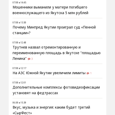
07.08 в 14:45
Мошенники выманили у матери погибшего
военнослужащего из Якутска 5 млн рублей
07.08 в 13:30
Почему Минпред Якутии проиграл суд «Пенной
станции»?
07.08 в 12:48
Трутнев назвал отремонтированную и
переименованную площадь в Якутске "площадью
Ленина"
3
07.08 в 12:17
На АЗС Южной Якутии увеличили лимиты
1
07.08 в 12:01
Дополнительные комплексы фотовидеофиксации
установят на федтрассах
06.08 в 15:39
Вкус, музыка и энергия: каким будет третий
«СырФест»