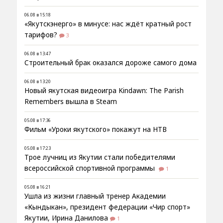
06.08 в 15:18
«Якутскэнерго» в минусе: нас ждёт кратный рост
тарифов?
3
06.08 в 13:47
Строительный брак оказался дороже самого дома
06.08 в 13:20
Новый якутская видеоигра Kindawn: The Parish
Remembers вышла в Steam
05.08 в 17:36
Фильм «Уроки якутского» покажут на НТВ
05.08 в 17:23
Трое лучниц из Якутии стали победителями
всероссийской спортивной программы
1
05.08 в 16:21
Ушла из жизни главный тренер Академии
«Кындыкан», президент федерации «Чир спорт»
Якутии, Ирина Данилова
1