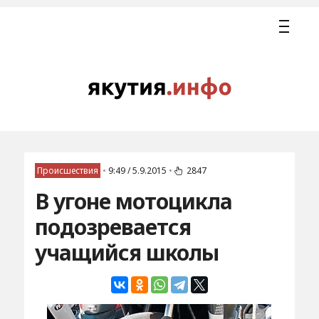
Происшествия
•
9:49 / 5.9.2015
•
2847
В угоне мотоцикла
подозревается
учащийся школы