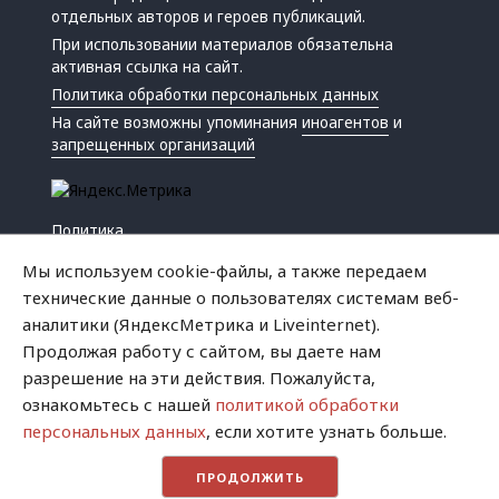
отдельных авторов и героев публикаций.
При использовании материалов обязательна
активная ссылка на сайт.
Политика обработки персональных данных
На сайте возможны упоминания
иноагентов
и
запрещенных организаций
Политика
Экономика
Мы используем cookie-файлы, а также передаем
Жизнь
технические данные о пользователях системам веб-
Происшествия
аналитики (ЯндексМетрика и Liveinternet).
Культура
Продолжая работу с сайтом, вы даете нам
Республика
разрешение на эти действия. Пожалуйста,
Криминал
ознакомьтесь с нашей
политикой обработки
Успех
персональных данных
, если хотите узнать больше.
Хватит это терпеть
ПРОДОЛЖИТЬ
Город