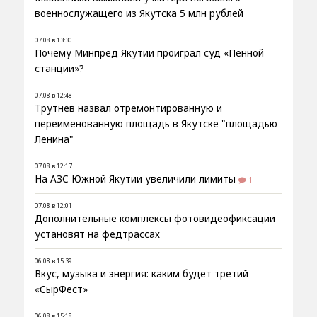
военнослужащего из Якутска 5 млн рублей
07.08 в 13:30
Почему Минпред Якутии проиграл суд «Пенной
станции»?
07.08 в 12:48
Трутнев назвал отремонтированную и
переименованную площадь в Якутске "площадью
Ленина"
07.08 в 12:17
На АЗС Южной Якутии увеличили лимиты
1
07.08 в 12:01
Дополнительные комплексы фотовидеофиксации
установят на федтрассах
06.08 в 15:39
Вкус, музыка и энергия: каким будет третий
«СырФест»
06.08 в 15:18