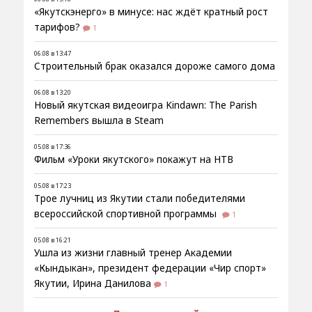
«Якутскэнерго» в минусе: нас ждёт кратный рост
тарифов?
1
06.08 в 13:47
Строительный брак оказался дороже самого дома
06.08 в 13:20
Новый якутская видеоигра Kindawn: The Parish
Remembers вышла в Steam
05.08 в 17:36
Фильм «Уроки якутского» покажут на НТВ
05.08 в 17:23
Трое лучниц из Якутии стали победителями
всероссийской спортивной программы
1
05.08 в 16:21
Ушла из жизни главный тренер Академии
«Кындыкан», президент федерации «Чир спорт»
Якутии, Ирина Данилова
1