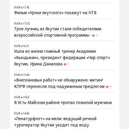
05.08 в 17:36
Фильм «Уроки якутского» покажут на НТВ
05.08 в 17:23
Трое лучниц из Якутии стали победителями
всероссийской спортивной программы
1
05.08 в 16:21
Ушла из жизни главный тренер Академии
«Кындыкан», президент федерации «Чир спорт»
Якутии, Ирина Данилова
1
05.08 в 15:44
«Внеплановых работ» не обнаружено: митинг
КПРФ перенесли под надуманным предлогом
3
05.08 в 15:02
В Усть-Майском районе пропал пожилой мужчина
05.08 в 14:46
«Ленатурфлот» на мели: ведущий речной
туроператор Якутии уходит под воду