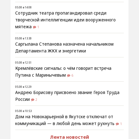
05.08 в 14:08
Сотрудник театра пропагандировал среди
творческой интеллигенции идеи вооруженного
мятежа
1
05.08 в 13:30
Саргылана Степанова назначена начальником
Департамента ЖКХ и энергетики
05.08 в 12:51
Кремлёвские сигналы: о чём говорит встреча
Путина с Маринычевым
6
05.08 в 12:29
Андрею Борисову присвоено звание Героя Труда
России
2
05.08 в 10:53
Дом на Новокарьерной в Якутске отключат от
коммуникаций — в любой день может рухнуть
1
Лента новостей