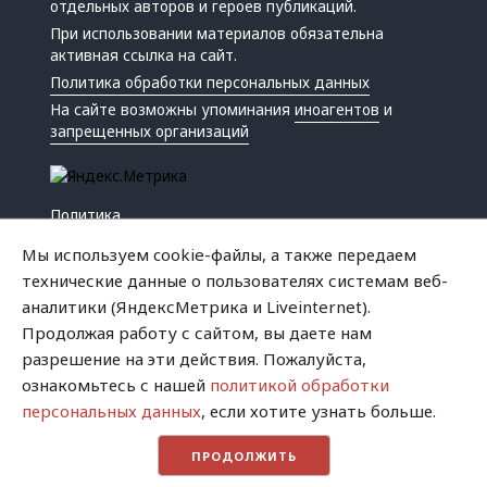
отдельных авторов и героев публикаций.
При использовании материалов обязательна
активная ссылка на сайт.
Политика обработки персональных данных
На сайте возможны упоминания
иноагентов
и
запрещенных организаций
Политика
Экономика
Мы используем cookie-файлы, а также передаем
Жизнь
технические данные о пользователях системам веб-
Происшествия
аналитики (ЯндексМетрика и Liveinternet).
Культура
Продолжая работу с сайтом, вы даете нам
Республика
разрешение на эти действия. Пожалуйста,
Криминал
ознакомьтесь с нашей
политикой обработки
Успех
персональных данных
, если хотите узнать больше.
Хватит это терпеть
ПРОДОЛЖИТЬ
Город