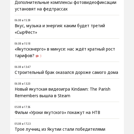
Дополнительные комплексы фотовидеофиксации
установят на федтрассах
06.08 в 15:39
Вкус, музыка и энергия: каким будет третий
«СырФест»
06.08 в 15:18
«Якутскэнерго» в минусе: нас ждёт кратный рост
тарифов?
3
06.08 в 13:47
Строительный брак оказался дороже самого дома
06.08 в 13:20
Новый якутская видеоигра Kindawn: The Parish
Remembers вышла в Steam
05.08 в 17:36
Фильм «Уроки якутского» покажут на НТВ
05.08 в 17:23
Трое лучниц из Якутии стали победителями