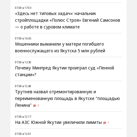
07.08 в 17:03
«Здесь нет типовых задач»: начальник
стройплощадки «Полюс Строя» Евгений Самсонов
— о работе в суровом климате
07.08 в 14:45
Мошенники выманили у матери погибшего
военнослужащего из Якутска 5 млн рублей
07.08 в 13:30
Почему Минпред Якутии проиграл суд «Пенной
станции»?
07.08 в 12:48
Трутнев назвал отремонтированную и
переименованную площадь в Якутске "площадью
Ленина"
3
07.08 в 12:17
На АЗС Южной Якутии увеличили лимиты
1
07.08 в 12:01